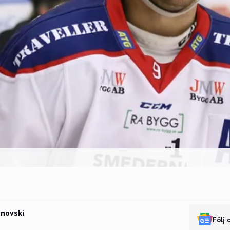
novski
Följ 