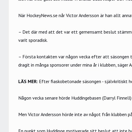
När HockeyNews.se når Victor Andersson är han allt anna
– Det där med att det var ett gemensamt beslut stämmer 
varit sporadisk.
– Första kontakten var någon vecka efter att säsongen tag
dragit in många sponsorer under mina år i klubben, säger 
LÄS MER:
Efter fiaskobetonade säsongen - självkritiskt 
Någon vecka senare hörde Huddingebasen (Darryl Finnell) a
Men Victor Andersson hörde inte av något från klubben p
En punkt som Huddinge motiverade sitt beslut att inte ha 