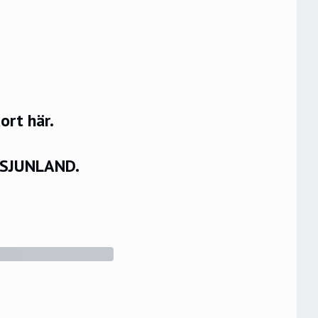
rt här.
VSJUNLAND.