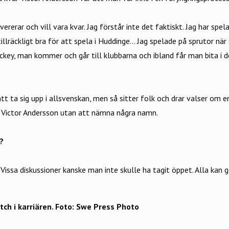
rerar och vill vara kvar. Jag förstår inte det faktiskt. Jag har spel
illräckligt bra för att spela i Huddinge... Jag spelade på sprutor n
 hockey, man kommer och går till klubbarna och ibland får man bita i 
tt ta sig upp i allsvenskan, men så sitter folk och drar valser om 
r Victor Andersson utan att nämna några namn.
?
Vissa diskussioner kanske man inte skulle ha tagit öppet. Alla kan 
ch i karriären. Foto: Swe Press Photo