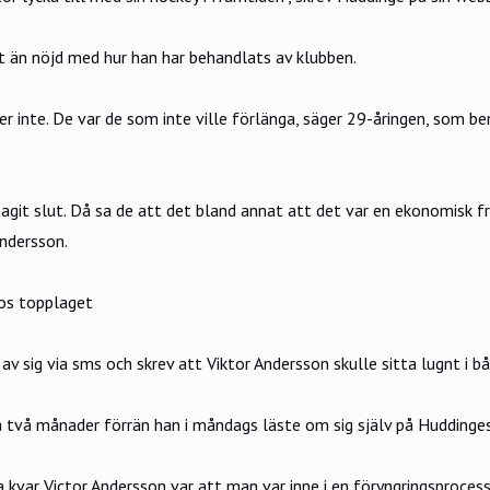
t än nöjd med hur han har behandlats av klubben.
inte. De var de som inte ville förlänga, säger 29-åringen, som be
it slut. Då sa de att det bland annat att det var en ekonomisk frå
Andersson.
hos topplaget
v sig via sms och skrev att Viktor Andersson skulle sitta lugnt i b
å två månader förrän han i måndags läste om sig själv på Huddinge
kvar Victor Andersson var att man var inne i en föryngringsprocess