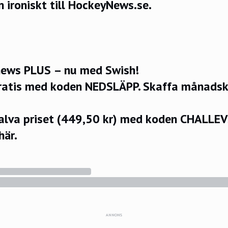
 ironiskt till HockeyNews.se.
ews PLUS – nu med Swish!
ratis med koden NEDSLÄPP.
Skaffa månadsko
halva priset (449,50 kr) med koden CHALLE
här.
ANNONS