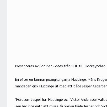
Presenteras av Coolbet - odds från SHL till Hockeytvåan
En efter en lämnar poängkungarna Huddinge. Måns Krüger (
måndagen gick Huddinge ut med att både Jesper Cederberg
"Förutom Jesper har Huddinge och Victor Andersson valt at
isen har inte gått att missa. Vi önskar både Jesper och Vict