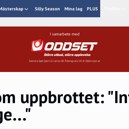
Mästerskap
Silly Season
Mina lag
PLUS
Profiler
I samarbete med
Svenska Spel Sport & Casino AB. Åldersgräns 18 år. Stödlinjen.se
 uppbrottet: "Int
e..."