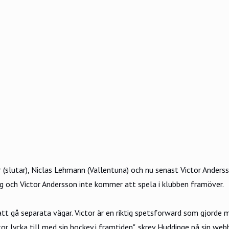
slutar), Niclas Lehmann (Vallentuna) och nu senast Victor Anderss
 och Victor Andersson inte kommer att spela i klubben framöver.
t gå separata vägar. Victor är en riktig spetsforward som gjorde må
or lycka till med sin hockey i framtiden",
skrev Huddinge på sin web