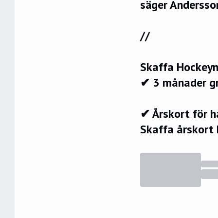
säger Andersson
//
Skaffa Hockeyn
✔ 3 månader g
✔ Årskort för 
Skaffa årskort 