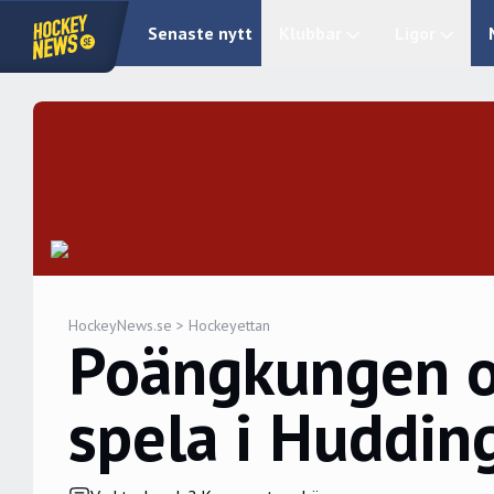
Senaste nytt
Klubbar
Ligor
HockeyNews.se
>
Hockeyettan
Poängkungen om
spela i Hudding