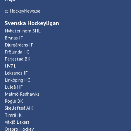
© HockeyNews.se
Svenska Hockeyligan
Nyheter inom SHL
Brynäs IF
Djurgårdens IF
Frölunda HC
Färjestad BK
HV71
Leksands IF
Linköping HC
Luleå HF
Malmö Redhawks
Rögle BK
Skellefteå AIK
Timrå IK
Växjö Lakers
Örebro Hockey