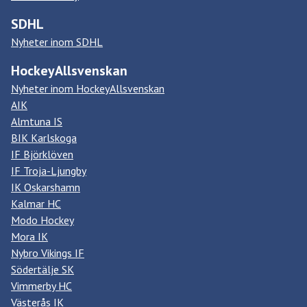
SDHL
Nyheter inom SDHL
HockeyAllsvenskan
Nyheter inom HockeyAllsvenskan
AIK
Almtuna IS
BIK Karlskoga
IF Björklöven
IF Troja-Ljungby
IK Oskarshamn
Kalmar HC
Modo Hockey
Mora IK
Nybro Vikings IF
Södertälje SK
Vimmerby HC
Västerås IK