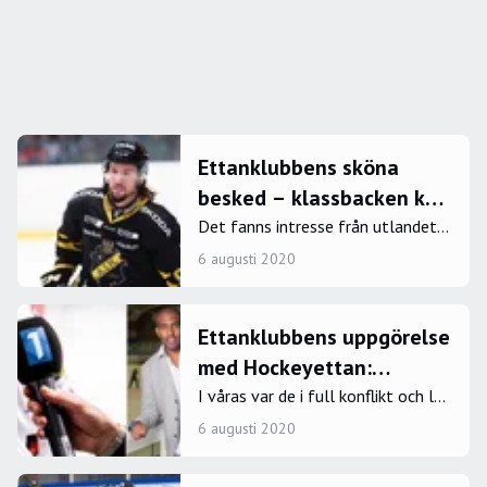
Ettanklubbens sköna
besked – klassbacken kör
vidare: "Får styra och
Det fanns intresse från utlandet
– men Robin Axbom valde trygghe
ställa"
6 augusti 2020
ten hemma i Nyköping i dessa coro
natider. Klassbacken på Hockeyett
an-nivå blir kvar i divisionen.
Ettanklubbens uppgörelse
med Hockeyettan:
"Sakfrågan är utagerad"
I våras var de i full konflikt och lån
gt ifrån att vara enade.&nbsp; Me
6 augusti 2020
n nu är tvisten mellan Visby/Roma
och ligaorganisationen löst.&nbsp;