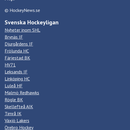
© HockeyNews.se
Svenska Hockeyligan
Nyheter inom SHL
Brynäs IF
Djurgårdens IF
Frölunda HC
Färjestad BK
HV71
Leksands IF
Linköping HC
Luleå HF
Malmö Redhawks
Rögle BK
Skellefteå AIK
Timrå IK
Växjö Lakers
Örebro Hockey