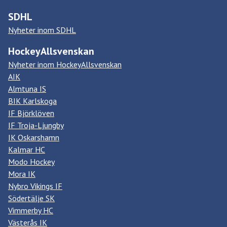
SDHL
Nyheter inom SDHL
HockeyAllsvenskan
Nyheter inom HockeyAllsvenskan
AIK
Almtuna IS
BIK Karlskoga
IF Björklöven
IF Troja-Ljungby
IK Oskarshamn
Kalmar HC
Modo Hockey
Mora IK
Nybro Vikings IF
Södertälje SK
Vimmerby HC
Västerås IK