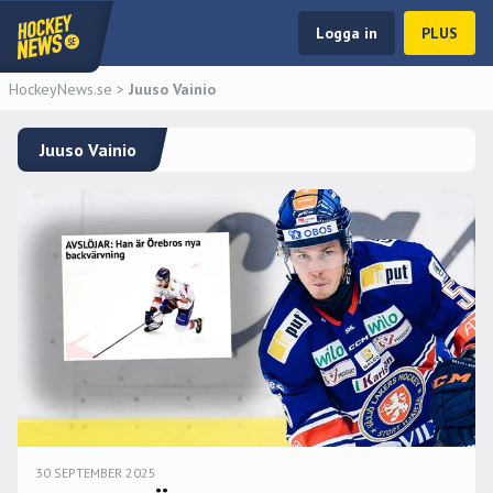
Logga in
PLUS
HockeyNews.se
>
Juuso Vainio
Juuso Vainio
30 SEPTEMBER 2025