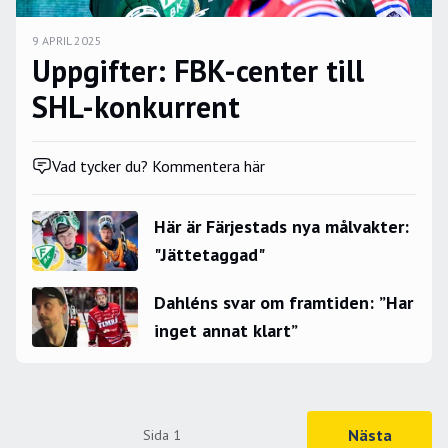
9 APRIL 2025
Uppgifter: FBK-center till
SHL-konkurrent
Vad tycker du? Kommentera här
Här är Färjestads nya målvakter:
"Jättetaggad"
Dahléns svar om framtiden: ”Har
inget annat klart”
Nästa
Sida
1