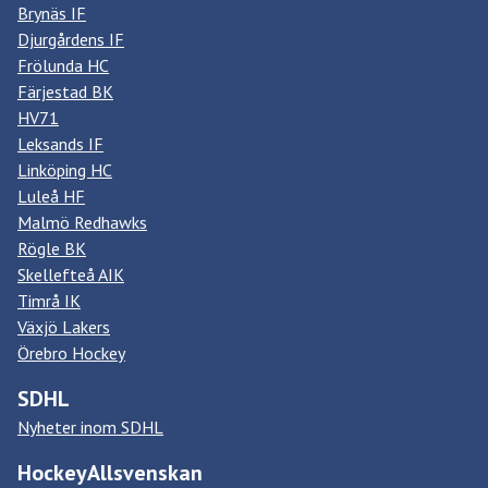
Brynäs IF
Djurgårdens IF
Frölunda HC
Färjestad BK
HV71
Leksands IF
Linköping HC
Luleå HF
Malmö Redhawks
Rögle BK
Skellefteå AIK
Timrå IK
Växjö Lakers
Örebro Hockey
SDHL
Nyheter inom SDHL
HockeyAllsvenskan