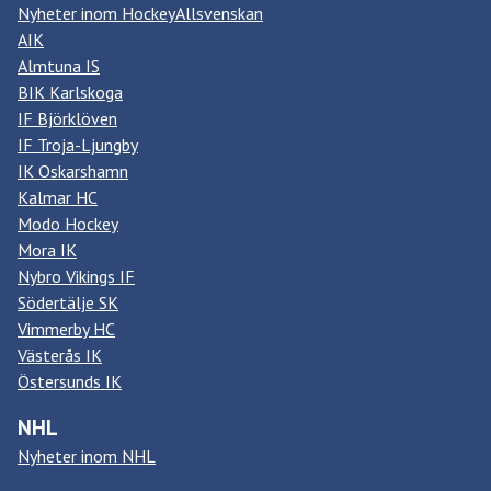
Nyheter inom HockeyAllsvenskan
AIK
Almtuna IS
BIK Karlskoga
IF Björklöven
IF Troja-Ljungby
IK Oskarshamn
Kalmar HC
Modo Hockey
Mora IK
Nybro Vikings IF
Södertälje SK
Vimmerby HC
Västerås IK
Östersunds IK
NHL
Nyheter inom NHL