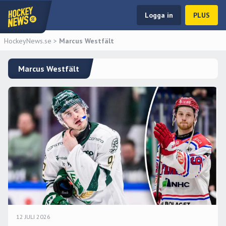
Logga in
PLUS
HockeyNews.se
>
Marcus Westfält
Marcus Westfält
12 JULI 2026