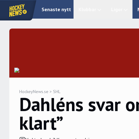
Senaste nytt
Klubbar
Ligor
HockeyNews.se
>
SHL
Dahléns svar o
klart”