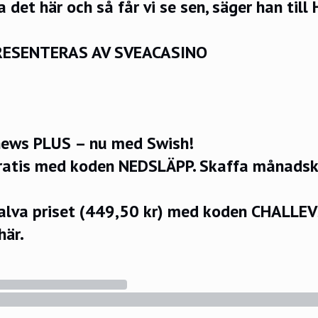
a det här och så får vi se sen, säger han til
RESENTERAS AV SVEACASINO
ews PLUS – nu med Swish!
ratis med koden NEDSLÄPP.
Skaffa månadsko
halva priset (449,50 kr) med koden CHALLE
här.