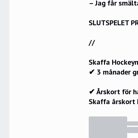
– Jag får smält
SLUTSPELET P
//
Skaffa Hockeyn
✔ 3 månader g
✔ Årskort för 
Skaffa årskort 