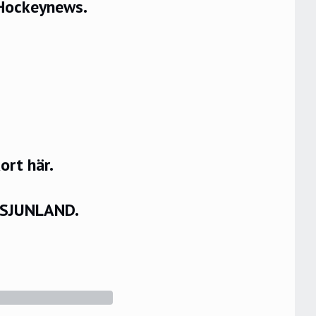
l Hockeynews.
rt här.
VSJUNLAND.