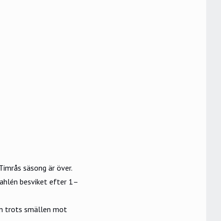
 Timrås säsong är över.
Dahlén besviket efter 1–
en trots smällen mot