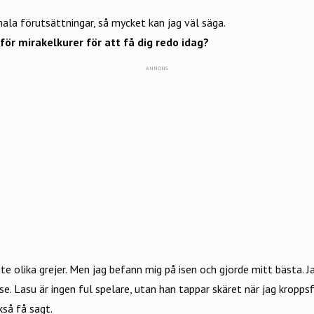
mala förutsättningar, så mycket kan jag väl säga.
 för mirakelkurer för att få dig redo idag?
ANNONS
ite olika grejer. Men jag befann mig på isen och gjorde mitt bästa. Ja
e. Lasu är ingen ful spelare, utan han tappar skäret när jag kropps
ckså få sagt.