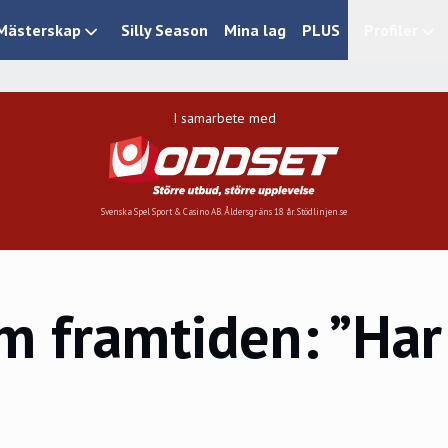
Mästerskap
Silly Season
Mina lag
PLUS
Profiler
I samarbete med
Svenska Spel Sport & Casino AB. Åldersgräns 18 år. Stödlinjen.se
m framtiden: ”Har