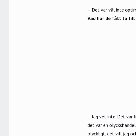
– Det var väl inte opti
Vad har de fått ta till
– Jag vet inte. Det var l
det var en olyckshändels
olyckligt, det vill jag o