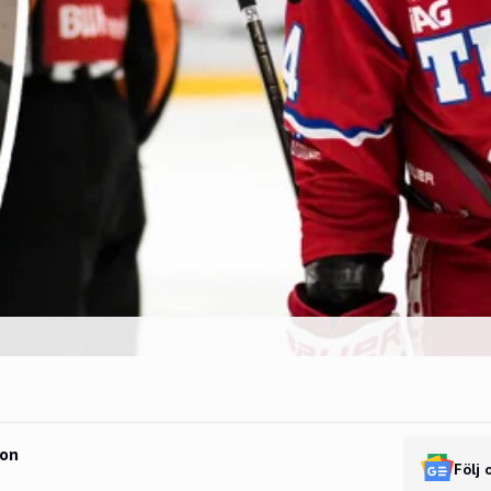
son
Följ 