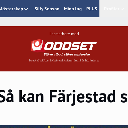
Mästerskap
Silly Season
Mina lag
PLUS
Profiler
I samarbete med
Svenska Spel Sport & Casino AB. Åldersgräns 18 år. Stödlinjen.se
 kan Färjestad s