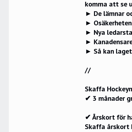
komma att se u
► De lämnar oc
► Osäkerheten r
► Nya ledarst
► Kanadensare
► Så kan laget
//
Skaffa Hockeyn
✔ 3 månader g
✔ Årskort för 
Skaffa årskort 