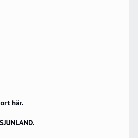
rt här.
VSJUNLAND.