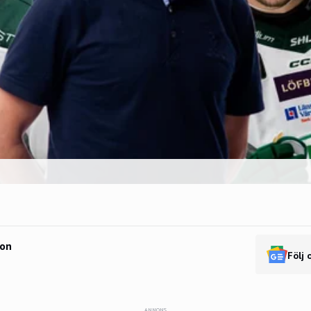
son
Följ 
ANNONS