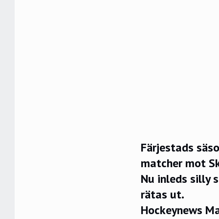
Färjestads säso
matcher mot Sk
Nu inleds silly
rätas ut.
Hockeynews Mat