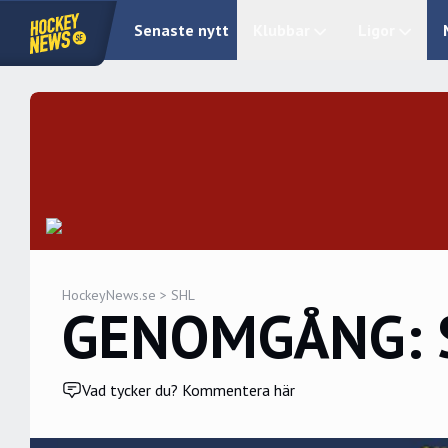
Senaste nytt
Klubbar
Ligor
HockeyNews.se
>
SHL
GENOMGÅNG: Så
Vad tycker du? Kommentera här