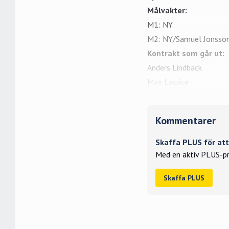
Målvakter:
M1: NY
M2: NY/Samuel Jonsso
Kontrakt som går ut:
Anders Lindbäck
Max Lagáce
Kommentarer
Skaffa PLUS för a
Med en aktiv PLUS-pr
Skaffa PLUS