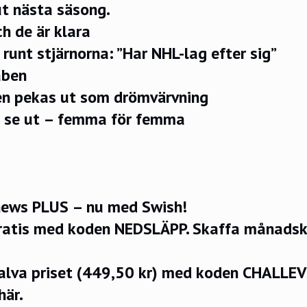
t nästa säsong.
h de är klara
unt stjärnorna: ”Har NHL-lag efter sig”
aben
n pekas ut som drömvärvning
 se ut – femma för femma
ews PLUS – nu med Swish!
ratis med koden NEDSLÄPP.
Skaffa månadsko
halva priset (449,50 kr) med koden CHALLE
här.