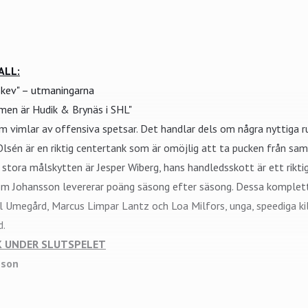
ALL:
 skev" – utmaningarna
en är Hudik & Brynäs i SHL"
om vimlar av offensiva spetsar. Det handlar dels om några nyttiga 
Olsén
är en riktig centertank som är omöjlig att ta pucken från sam
n stora målskytten är Jesper Wiberg, hans handledsskott är ett riktig
m Johansson levererar poäng säsong efter säsong. Dessa komplette
l Umegård
, Marcus Limpar Lantz och
Loa Milfors
, unga, speediga k
d.
K UNDER SLUTSPELET
sson