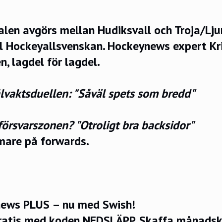
len avgörs mellan Hudiksvall och Troja/Lju
till Hockeyallsvenskan. Hockeynews expert K
n, lagdel för lagdel.
vaktsduellen: "Såväl spets som bredd"
försvarszonen? "Otroligt bra backsidor"
rmare på forwards.
ews PLUS – nu med Swish!
ratis med koden NEDSLÄPP.
Skaffa månadsko