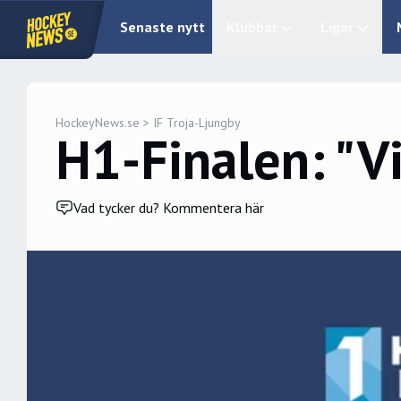
Senaste nytt
Klubbar
Ligor
HockeyNews.se
>
IF Troja-Ljungby
H1-Finalen: "Vi
Vad tycker du? Kommentera här