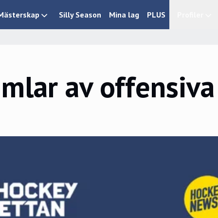
Mästerskap
Silly Season
Mina lag
PLUS
Profiler
mlar av offensiva