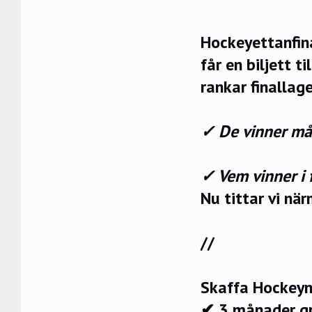
Hockeyettanfina
får en biljett 
rankar finallage
✓ De vinner mål
✓ Vem vinner i 
Nu tittar vi nä
//
Skaffa Hockeyn
✔ 3 månader g