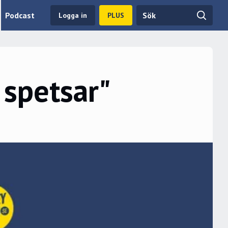
Podcast
Logga in
PLUS
 spetsar"