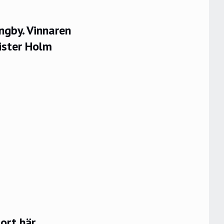
ngby. Vinnaren
rister Holm
rt här.