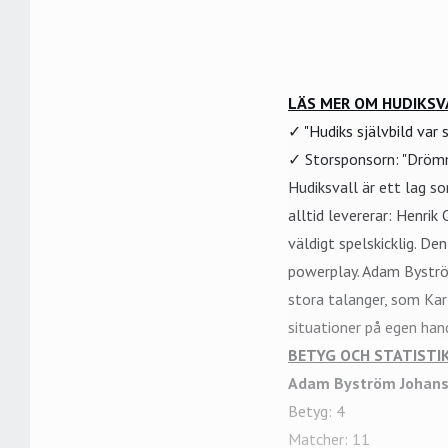
LÄS MER OM HUDIKSV
✓ "Hudiks självbild var
✓ Storsponsorn: "Drömm
Hudiksvall är ett lag s
alltid levererar:
Henrik 
väldigt spelskicklig. De
powerplay. Adam Byströ
stora talanger, som
Kar
situationer på egen han
BETYG OCH STATISTI
Adam Byström Johan
Betyg: 4
Matcher: 11