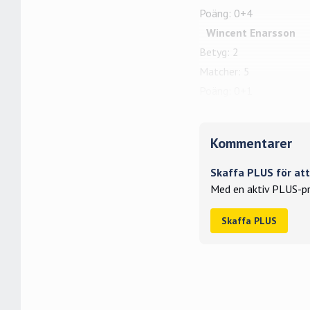
Poäng: 0+4
Wincent Enarsson
Betyg: 2
Matcher: 5
Poäng: 0+1
Kommentarer
Skaffa PLUS för a
Med en aktiv PLUS-pr
Skaffa PLUS