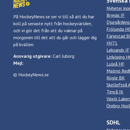
Svenska 
Nyheter in
Brynäs IF
På HockeyNews.se ser vi till så att du har
Djurgårdens
koll på senaste nytt från hockeyvärlden,
Frölunda H
och vi gör det från att du vaknar på
Färjestad B
morgonen till det att du går och lägger dig
HV71
på kvällen.
Leksands IF
Ansvarig utgivare:
Carl Juborg
Linköping H
Mejl:
Luleå HF
Malmö Red
© HockeyNews.se
Rögle BK
Skellefteå 
Timrå IK
Växjö Laker
Örebro Hoc
SDHL