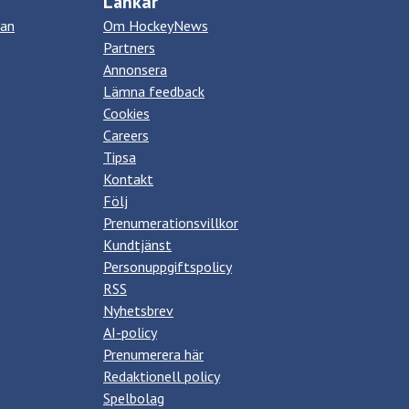
Länkar
kan
Om HockeyNews
Partners
Annonsera
Lämna feedback
Cookies
Careers
Tipsa
Kontakt
Följ
Prenumerationsvillkor
Kundtjänst
Personuppgiftspolicy
RSS
Nyhetsbrev
AI-policy
Prenumerera här
Redaktionell policy
Spelbolag