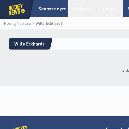
Senaste nytt
Klubbar
Ligor
HockeyNews.se
>
Wille Eckhardt
Wille Eckhardt
Sid