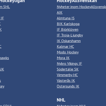
Hockeyligan
HockeyAllsvenskan
om SHL
Nyheter inom HockeyAllsvens
AIK
 IF
Almtuna IS
C
BIK Karlskoga
K
IF Björklöven
IF Troja-Ljungby
IK Oskarshamn
C
Kalmar HC
Modo Hockey
hawks
Mora IK
Nybro Vikings IF
AIK
Södertälje SK
Vimmerby HC
s
Västerås IK
key
Östersunds IK
NHL