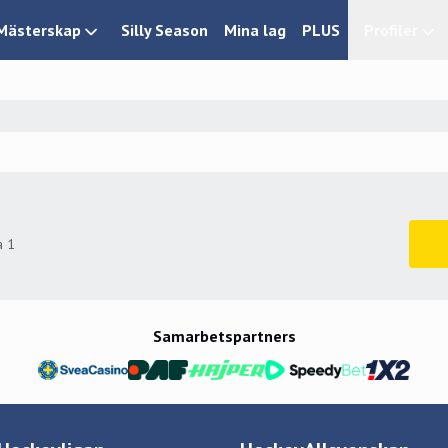
Mästerskap
Silly Season
Mina lag
PLUS
Profiler
a
1
Samarbetspartners