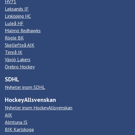
HV71
Leksands IF
Linköping HC
Luleå HF
Malmö Redhawks
Rögle BK
Skellefteå AIK
Timrå IK
Växjö Lakers
Örebro Hockey
SDHL
Nyheter inom SDHL
HockeyAllsvenskan
Nyheter inom HockeyAllsvenskan
AIK
Almtuna IS
BIK Karlskoga