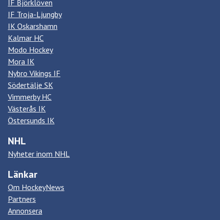
IF Björklöven
IF Troja-Ljungby
IK Oskarshamn
Kalmar HC
Modo Hockey
Mora IK
Nybro Vikings IF
Södertälje SK
Vimmerby HC
Västerås IK
Östersunds IK
NHL
Nyheter inom NHL
Länkar
Om HockeyNews
Partners
Annonsera