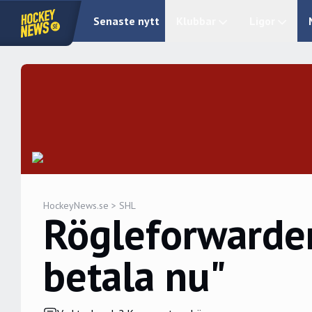
Senaste nytt
Klubbar
Ligor
HockeyNews.se
>
SHL
Rögleforwarden 
betala nu"