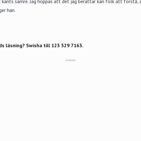
känts sämre. Jag hoppas att det jag berättar kan folk att förstå, äv
ger han.
ds läsning? Swisha till 123 529 7163.