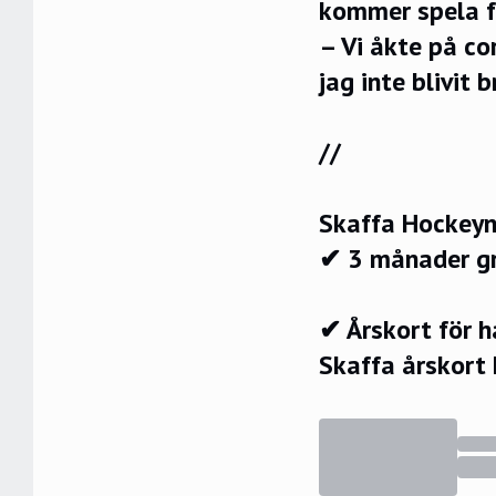
kommer spela f
– Vi åkte på co
jag inte blivit 
//
Skaffa Hockeyn
✔ 3 månader g
✔ Årskort för 
Skaffa årskort 