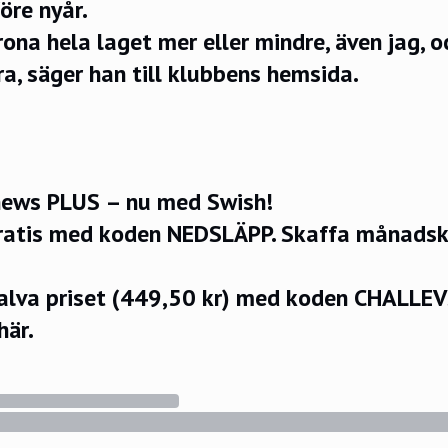
öre nyår.
rona hela laget mer eller mindre, även jag, o
bra, säger han till klubbens
hemsida
.
ews PLUS – nu med Swish!
ratis med koden NEDSLÄPP.
Skaffa månadsko
halva priset (449,50 kr) med koden CHALLE
här.