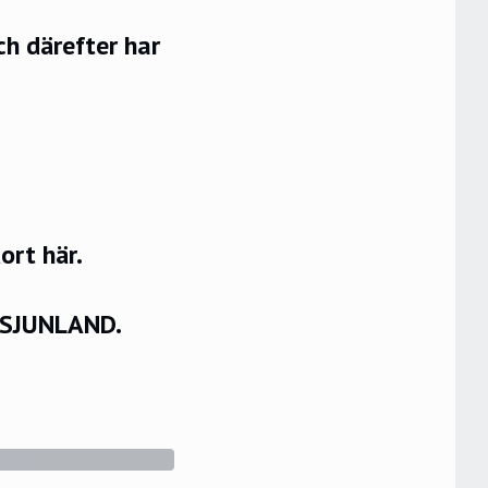
ch därefter har
rt här.
VSJUNLAND.