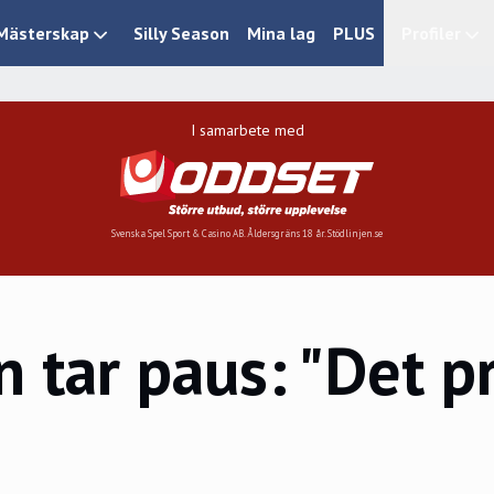
Mästerskap
Silly Season
Mina lag
PLUS
Profiler
I samarbete med
Svenska Spel Sport & Casino AB. Åldersgräns 18 år. Stödlinjen.se
tar paus: "Det pri