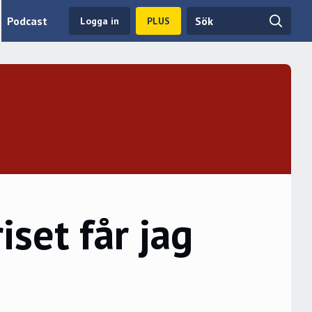
Podcast
Logga in
PLUS
set får jag