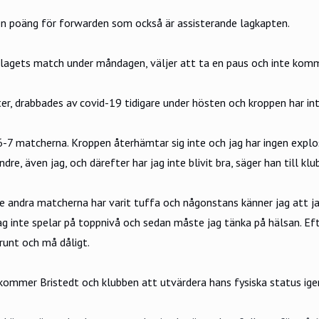
en poäng för forwarden som också är assisterande lagkapten.
 lagets match under måndagen, väljer att ta en paus och inte kommer
er, drabbades av covid-19 tidigare under hösten och kroppen har int
a 6-7 matcherna. Kroppen återhämtar sig inte och jag har ingen explos
ndre, även jag, och därefter har jag inte blivit bra, säger han till kl
e andra matcherna har varit tuffa och någonstans känner jag att ja
 jag inte spelar på toppnivå och sedan måste jag tänka på hälsan. Ef
runt och må dåligt.
ommer Bristedt och klubben att utvärdera hans fysiska status ige