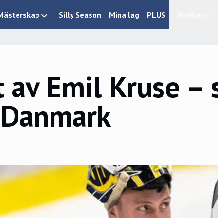
Mästerskap
Silly Season
Mina lag
PLUS
Profiler
 av Emil Kruse – 
i Danmark