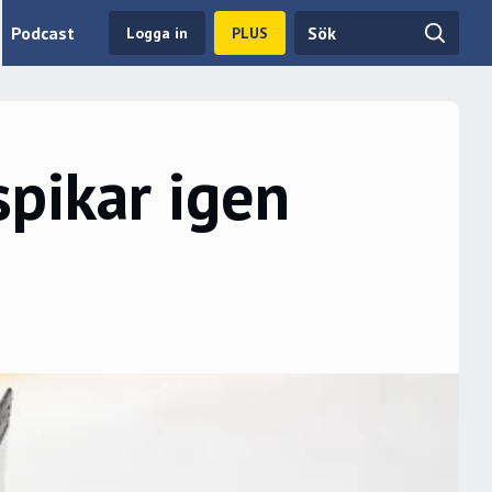
Podcast
Logga in
PLUS
spikar igen