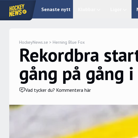
Senaste nytt
Klubbar
Ligor
HockeyNews.se
>
Herning Blue Fox
Rekordbra start
gång på gång 
Vad tycker du? Kommentera här