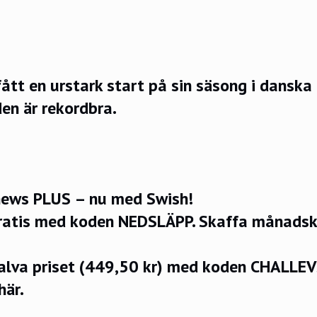
fått en urstark start på sin säsong i danska
en är rekordbra.
ews PLUS – nu med Swish!
ratis med koden NEDSLÄPP.
Skaffa månadsko
halva priset (449,50 kr) med koden CHALLE
här.