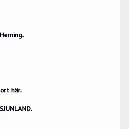
 Herning.
rt här.
VSJUNLAND.