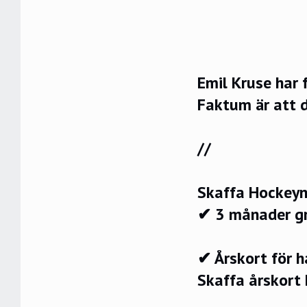
Emil Kruse har 
Faktum är att d
//
Skaffa Hockeyn
✔ 3 månader g
✔ Årskort för 
Skaffa årskort 