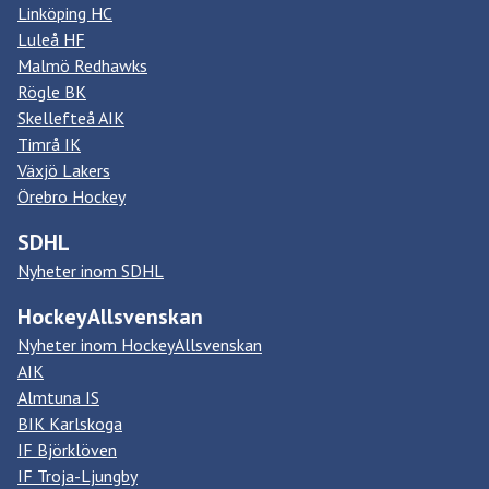
Linköping HC
Luleå HF
Malmö Redhawks
Rögle BK
Skellefteå AIK
Timrå IK
Växjö Lakers
Örebro Hockey
SDHL
Nyheter inom SDHL
HockeyAllsvenskan
Nyheter inom HockeyAllsvenskan
AIK
Almtuna IS
BIK Karlskoga
IF Björklöven
IF Troja-Ljungby