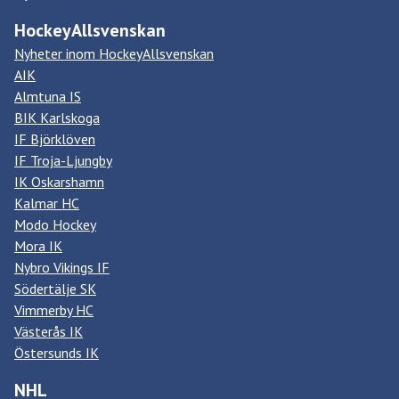
HockeyAllsvenskan
Nyheter inom HockeyAllsvenskan
AIK
Almtuna IS
BIK Karlskoga
IF Björklöven
IF Troja-Ljungby
IK Oskarshamn
Kalmar HC
Modo Hockey
Mora IK
Nybro Vikings IF
Södertälje SK
Vimmerby HC
Västerås IK
Östersunds IK
NHL