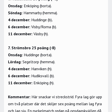
Onsdag:
Enköping (borta).
Söndag:
Hammarby (hemma).
4 december:
Huddinge (b)
.
6 december:
Visby/Roma (b).
11 december:
Väsby (h).
7. Strömsbro 25 poäng (-8)
Onsdag:
Huddinge (borta).
Lördag:
Segeltorp (hemma).
4 december:
Hanviken (h).
6 december:
Hudiksvall (b).
11 december:
Enköping (h).
Kommentar:
Här snackar vi streckstrid. Fyra lag gör upp
om två platser där det skiljer sex poäng mellan lag fyra
och lag sju. En nyckelmatch redan på onsdagskvällen då