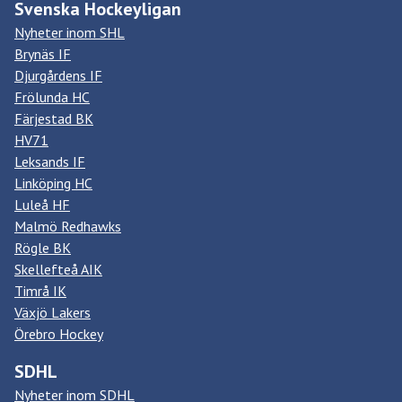
Svenska Hockeyligan
Nyheter inom SHL
Brynäs IF
Djurgårdens IF
Frölunda HC
Färjestad BK
HV71
Leksands IF
Linköping HC
Luleå HF
Malmö Redhawks
Rögle BK
Skellefteå AIK
Timrå IK
Växjö Lakers
Örebro Hockey
SDHL
Nyheter inom SDHL