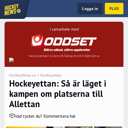
Logga in
PLUS
I samarbete med
Svenska Spel Sport & Casino AB. Åldersgräns 18 år. Stödlinjen.se
HockeyNews.se
>
Hockeyettan
Hockeyettan: Så är läget i
kampen om platserna till
Allettan
Vad tycker du? Kommentera här