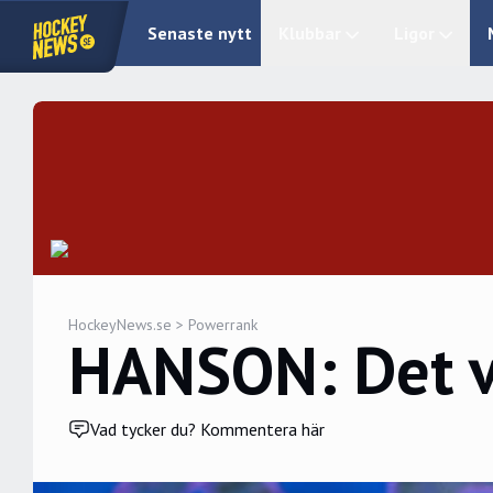
Senaste nytt
Klubbar
Ligor
HockeyNews.se
>
Powerrank
HANSON: Det va
Vad tycker du? Kommentera här