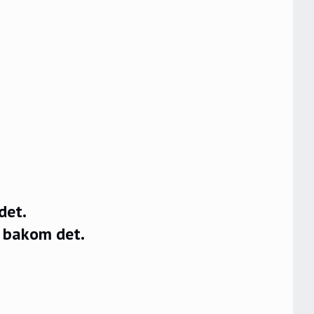
det.
g bakom det.