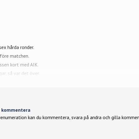
sex hårda ronder.
före matchen.
ssen kort med
AIK
.
ar, så var det över.
tt kommentera
enumeration kan du kommentera, svara på andra och gilla kommen