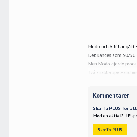
Modo och
AIK
har gått 
Det kändes som 50/50 
Men Modo gjorde proce
Två snabba spelvändning
Kommentarer
Skaffa PLUS för a
Med en aktiv PLUS-pr
Skaffa PLUS