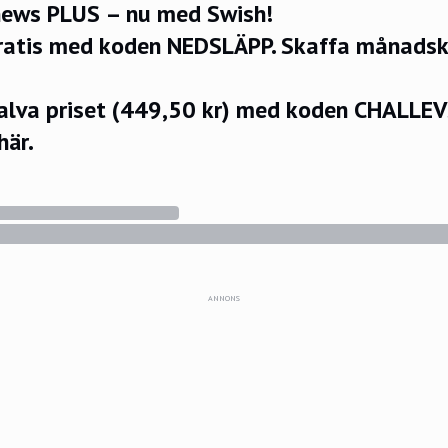
ews PLUS – nu med Swish!
ratis med koden NEDSLÄPP.
Skaffa månadsko
halva priset (449,50 kr) med koden CHALLE
här.
ANNONS