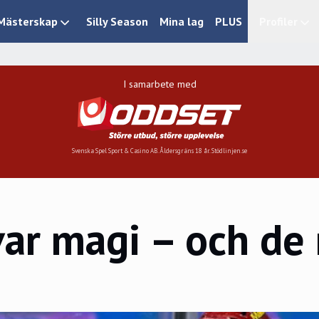
Mästerskap
Silly Season
Mina lag
PLUS
Profiler
I samarbete med
Svenska Spel Sport & Casino AB. Åldersgräns 18 år. Stödlinjen.se
r magi – och de rä