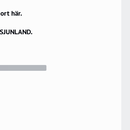
rt här.
VSJUNLAND.