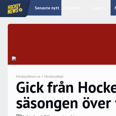
Senaste nytt
Klubbar
Ligor
HockeyNews.se
>
Hockeyettan
Gick från Hocke
säsongen över 