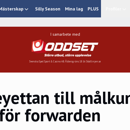
Mästerskap
Silly Season
Mina lag
PLUS
Profiler
I samarbete med
Svenska Spel Sport & Casino AB. Åldersgräns 18 år. Stödlinjen.se
yettan till målku
för forwarden