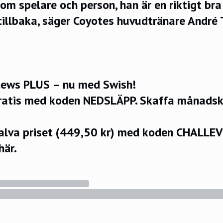
som spelare och person, han är en riktigt bra 
illbaka, säger Coyotes huvudtränare André 
ews PLUS – nu med Swish!
ratis med koden NEDSLÄPP.
Skaffa månadsko
halva priset (449,50 kr) med koden CHALLE
här.