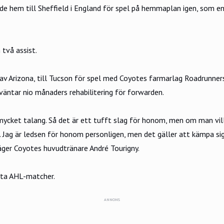
tade hem till Sheffield i England för spel på hemmaplan igen, som 
två assist.
av Arizona, till Tucson för spel med Coyotes farmarlag Roadrunners
väntar nio månaders rehabilitering för forwarden.
ycket talang. Så det är ett tufft slag för honom, men om man vill 
. Jag är ledsen för honom personligen, men det gäller att kämpa sig
 säger Coyotes huvudtränare André Tourigny.
rsta AHL-matcher.