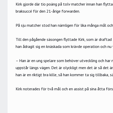
Kirk gjorde där tio poäng på tolv matcher innan han flyt
braksuccé för den 21-årige forwarden.
På sju matcher stod han nämligen för lika många mål och 
Till den pågående säsongen flyttade Kirk, som är draftad 
han ådragit sig en knäskada som krävde operation och nu 
– Han är en ung spelare som behöver utveckling och har m
uppstår längs vägen. Det är olyckligt men det är så det är
han är en riktigt bra kille, så han kommer ta sig tillbaka,
Kirk noterades för två mål och en assist på sina åtta fö