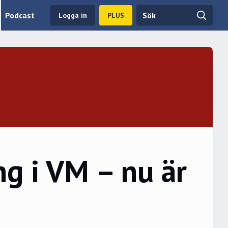
Podcast
Logga in
PLUS
ng i VM – nu är