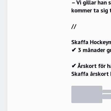
– Vi gillar han 
kommer ta sig t
//
Skaffa Hockeyn
✔ 3 månader g
✔ Årskort för 
Skaffa årskort 