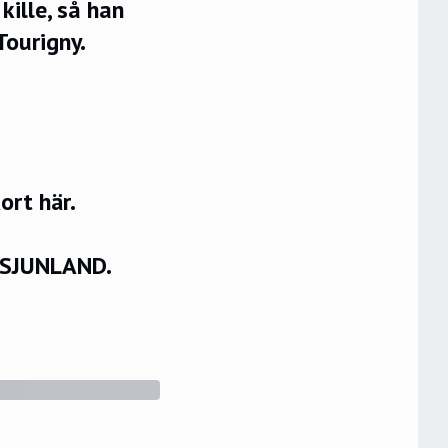
kille, så han
Tourigny.
rt här.
VSJUNLAND.