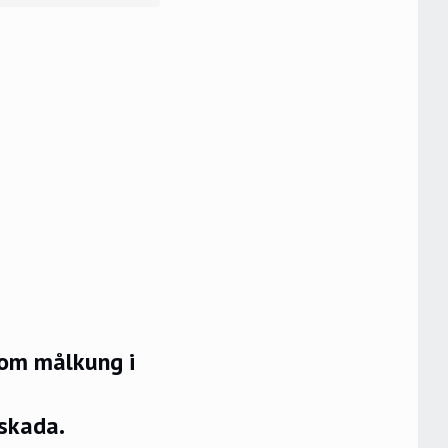
som målkung i
äskada.