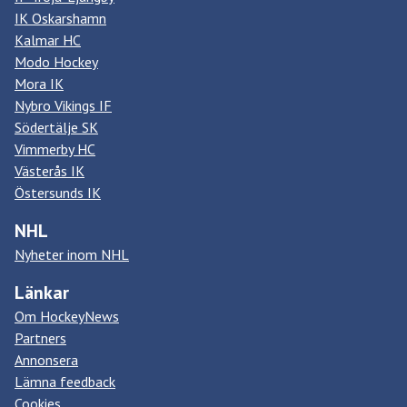
IK Oskarshamn
Kalmar HC
Modo Hockey
Mora IK
Nybro Vikings IF
Södertälje SK
Vimmerby HC
Västerås IK
Östersunds IK
NHL
Nyheter inom NHL
Länkar
Om HockeyNews
Partners
Annonsera
Lämna feedback
Cookies