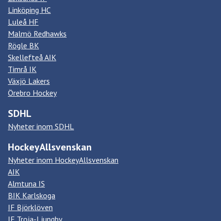
Linköping HC
Luleå HF
Malmö Redhawks
Rögle BK
Skellefteå AIK
Timrå IK
Växjö Lakers
Örebro Hockey
SDHL
Nyheter inom SDHL
HockeyAllsvenskan
Nyheter inom HockeyAllsvenskan
AIK
Almtuna IS
BIK Karlskoga
IF Björklöven
IF Troja-Ljungby