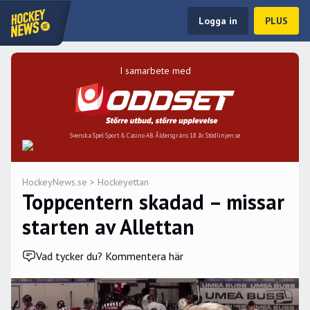
Logga in
PLUS
I samarbete med
Svenska Spel Sport & Casino AB. Åldersgräns 18 år. Stödlinjen.se
HockeyNews.se
>
Hockeyettan
Toppcentern skadad – missar
starten av Allettan
Vad tycker du? Kommentera här