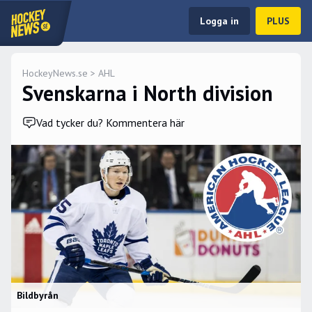
Logga in
PLUS
HockeyNews.se
>
AHL
Svenskarna i North division
Vad tycker du? Kommentera här
Bildbyrån