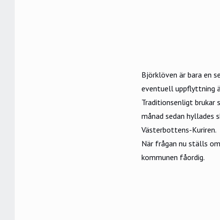
Björklöven är bara en s
eventuell uppflyttning ä
Traditionsenligt bruka
månad sedan hyllades sk
Västerbottens-Kuriren
.
När frågan nu ställs om
kommunen fåordig.