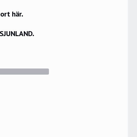
rt här.
VSJUNLAND.