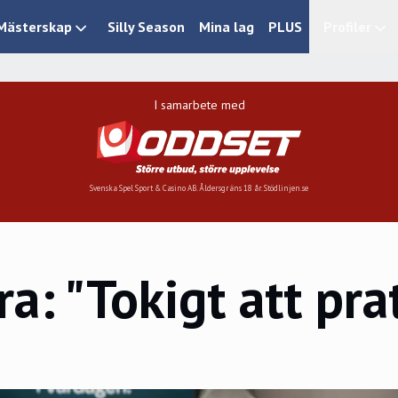
Mästerskap
Silly Season
Mina lag
PLUS
Profiler
I samarbete med
Svenska Spel Sport & Casino AB. Åldersgräns 18 år. Stödlinjen.se
ra: "Tokigt att pr