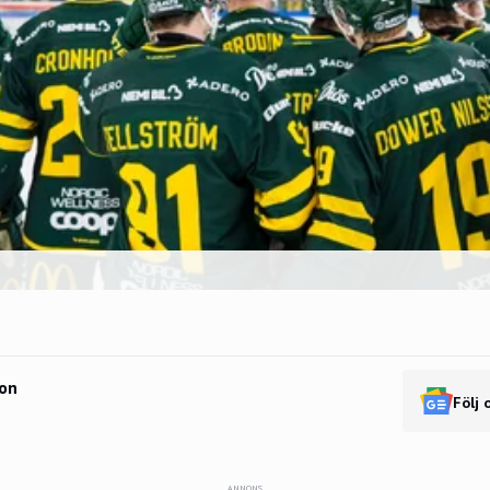
on
Följ 
ANNONS