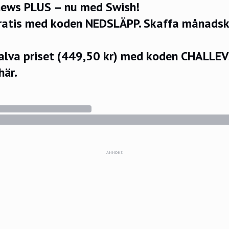
ews PLUS – nu med Swish!
ratis med koden NEDSLÄPP.
Skaffa månadsko
halva priset (449,50 kr) med koden CHALLE
här.
ANNONS