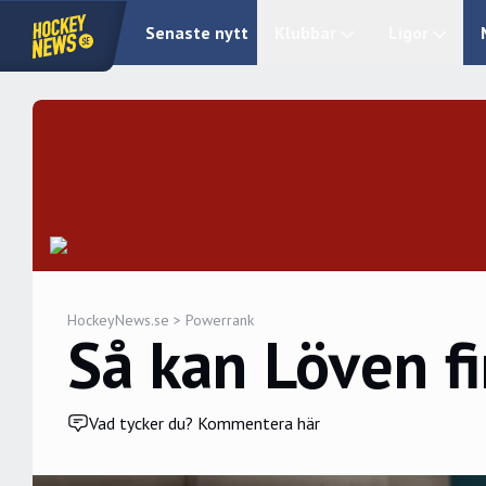
Senaste nytt
Klubbar
Ligor
HockeyNews.se
>
Powerrank
Så kan Löven fi
Vad tycker du? Kommentera här