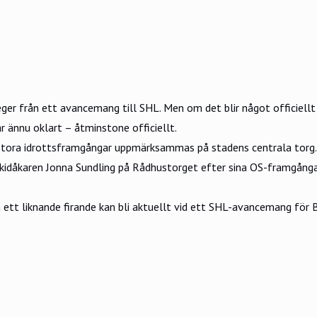
eger från ett avancemang till SHL. Men om det blir något officiellt
r ännu oklart – åtminstone officiellt.
r stora idrottsframgångar uppmärksammas på stadens centrala torg.
idåkaren Jonna Sundling på Rådhustorget efter sina OS-framgångar
 ett liknande firande kan bli aktuellt vid ett SHL-avancemang för B