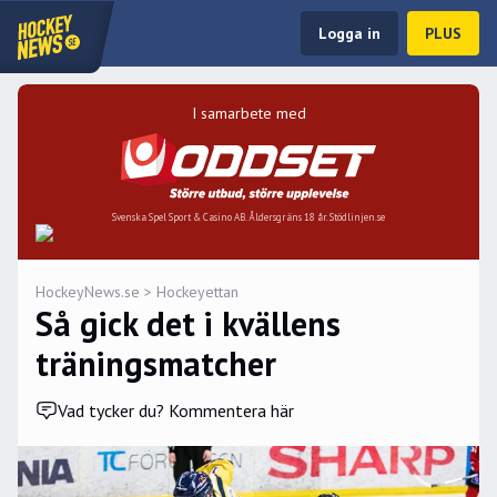
Logga in
PLUS
I samarbete med
Svenska Spel Sport & Casino AB. Åldersgräns 18 år. Stödlinjen.se
HockeyNews.se
>
Hockeyettan
Så gick det i kvällens
träningsmatcher
Vad tycker du? Kommentera här