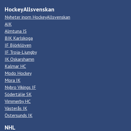
HockeyAllsvenskan
Nyheter inom HockeyAllsvenskan
AIK
Almtuna IS
BIK Karlskoga
IF Björklöven
IF Troja-Ljungby
IK Oskarshamn
Kalmar HC
Modo Hockey
Mora IK
Nybro Vikings IF
Södertälje SK
Vimmerby HC
Västerås IK
Östersunds IK
NHL