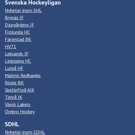
Svenska Hockeyligan
Nyheter inom SHL
Brynäs IF
Djurgårdens IF
Frölunda HC
Färjestad BK
HV71
Leksands IF
Linköping HC
Luleå HF
Malmö Redhawks
Rögle BK
Skellefteå AIK
Timrå IK
Växjö Lakers
Örebro Hockey
SDHL
Nyheter inom SDHL