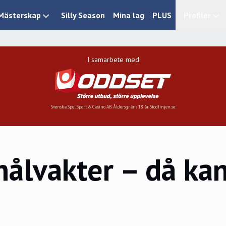
Mästerskap
Silly Season
Mina lag
PLUS
Profiler
I samarbete med
Svenska Spel Sport & Casino AB. Åldersgräns 18 år. Stödlinjen.se
ålvakter – då kan