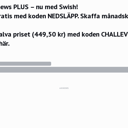
ews PLUS – nu med Swish!
ratis med koden NEDSLÄPP.
Skaffa månadsko
halva priset (449,50 kr) med koden CHALLE
här.
ANNONS