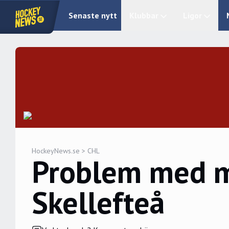
Senaste nytt
Klubbar
Ligor
HockeyNews.se
>
CHL
Problem med m
Skellefteå