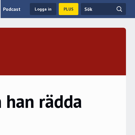
Podcast
Logga in
PLUS
 han rädda