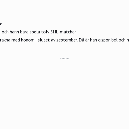
re
on och hann bara spela tolv SHL-matcher.
så räkna med honom i slutet av september. Då är han disponibel oc
ANNONS