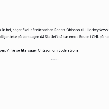
utio är hel, säger Skellefteåcoachen Robert Ohlsson till HockeyNew
dligen inte på torsdagen då Skellefteå tar emot Rouen i CHL på h
gen. Vi får se lite, säger Ohlsson om Söderström.
ANNONS