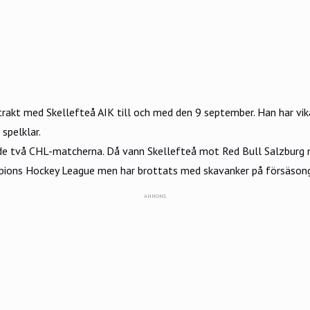
rakt med Skellefteå AIK till och med den 9 september. Han har vik
spelklar.
av de två CHL-matcherna. Då vann Skellefteå mot Red Bull Salzbur
ions Hockey League men har brottats med skavanker på försäson
ANNONS