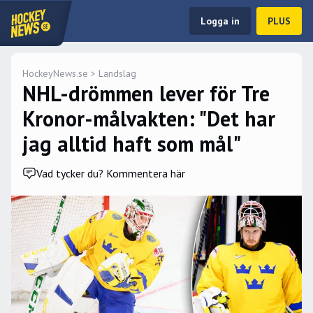
Logga in
PLUS
HockeyNews.se
>
Landslag
NHL-drömmen lever för Tre
Kronor-målvakten: "Det har
jag alltid haft som mål"
Vad tycker du? Kommentera här