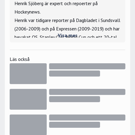
Henrik Sjöberg är expert och repoerter på
Hockeynews.
Henrik var tidigare reporter på Dagbladet i Sundsvall
(2006-2009) och på Expressen (2009-2019) och har
Visa mer
bevakat OS, Stanley Cup, World Cup och ett 20-tal
VM- och JVM-turneringar som utsänd reporter.
Största hockeyminne: Har vunnit tekningar mot Igor
Läs också
Larionov under gästspelet i Hockeyettan 2006.