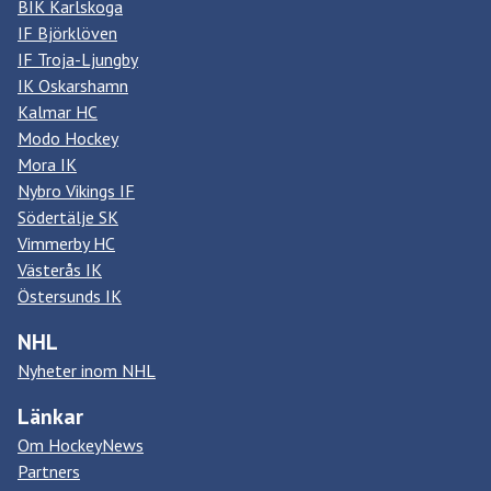
BIK Karlskoga
IF Björklöven
IF Troja-Ljungby
IK Oskarshamn
Kalmar HC
Modo Hockey
Mora IK
Nybro Vikings IF
Södertälje SK
Vimmerby HC
Västerås IK
Östersunds IK
NHL
Nyheter inom NHL
Länkar
Om HockeyNews
Partners