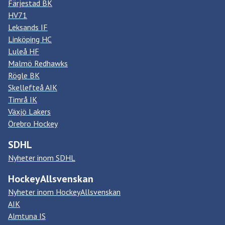
Färjestad BK
HV71
Leksands IF
Linköping HC
Luleå HF
Malmö Redhawks
Rögle BK
Skellefteå AIK
Timrå IK
Växjö Lakers
Örebro Hockey
SDHL
Nyheter inom SDHL
HockeyAllsvenskan
Nyheter inom HockeyAllsvenskan
AIK
Almtuna IS