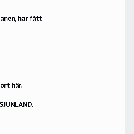
anen, har fått
rt här.
VSJUNLAND.