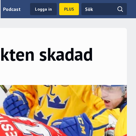
Podcast
Logga in
PLUS
akten skadad