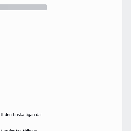
ll den finska ligan där
 under tre tidigare