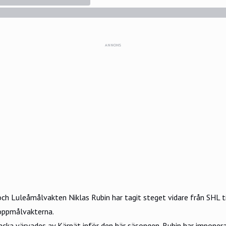
ANNONS
 och Luleåmålvakten
Niklas Rubin
har tagit steget vidare från SHL ti
oppmålvakterna.
cka värvades av Kärpät inför den här säsongen. Rubin har imponerat