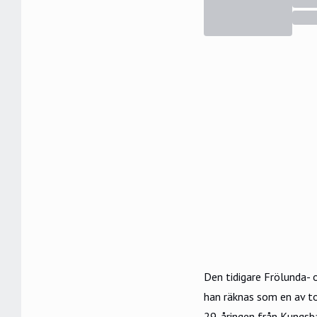
Den tidigare Frölunda-
han räknas som en av t
29-åringen från Kungsba