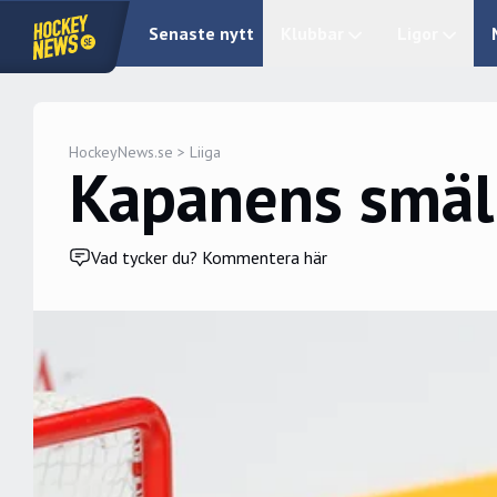
Senaste nytt
Klubbar
Ligor
HockeyNews.se
>
Liiga
Kapanens smäl
Vad tycker du? Kommentera här