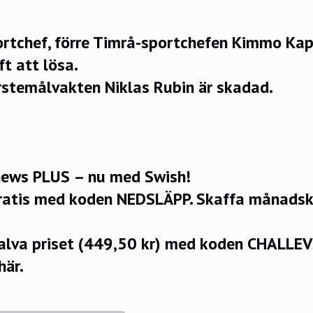
ortchef, förre Timrå-sportchefen Kimmo Kap
ft att lösa.
rstemålvakten Niklas Rubin är skadad.
ews PLUS – nu med Swish!
ratis med koden NEDSLÄPP.
Skaffa månadsko
halva priset (449,50 kr) med koden CHALLE
här.