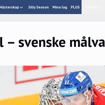
Mästerskap
Silly Season
Mina lag
PLUS
Profiler
l – svenske målv