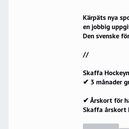
Kärpäts nya sp
en jobbig uppgi
Den svenske fö
//
Skaffa Hockeyn
✔ 3 månader g
✔ Årskort för 
Skaffa årskort 