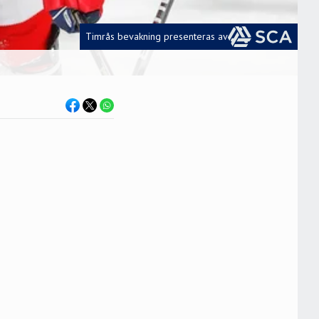
Timrås bevakning presenteras av