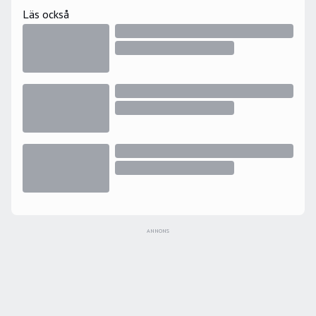
bakom sig på Bohusläningen.
Läs också
ANNONS