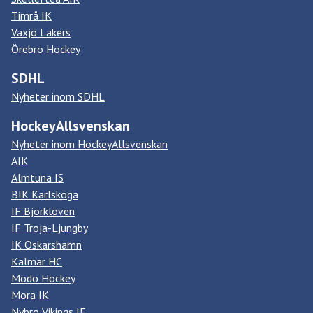
Timrå IK
Växjö Lakers
Örebro Hockey
SDHL
Nyheter inom SDHL
HockeyAllsvenskan
Nyheter inom HockeyAllsvenskan
AIK
Almtuna IS
BIK Karlskoga
IF Björklöven
IF Troja-Ljungby
IK Oskarshamn
Kalmar HC
Modo Hockey
Mora IK
Nybro Vikings IF