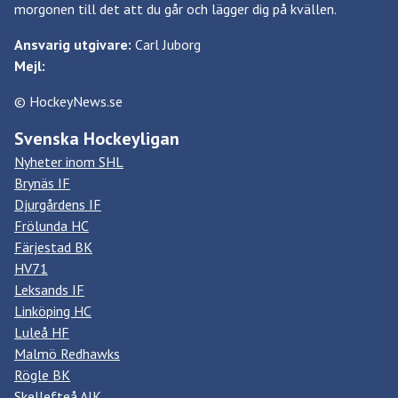
morgonen till det att du går och lägger dig på kvällen.
Ansvarig utgivare:
Carl Juborg
Mejl:
© HockeyNews.se
Svenska Hockeyligan
Nyheter inom SHL
Brynäs IF
Djurgårdens IF
Frölunda HC
Färjestad BK
HV71
Leksands IF
Linköping HC
Luleå HF
Malmö Redhawks
Rögle BK
Skellefteå AIK