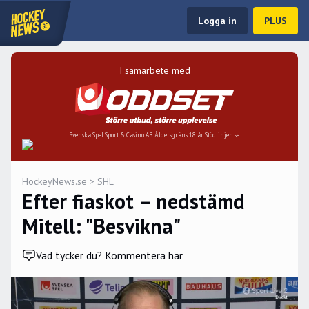
Logga in
PLUS
I samarbete med
Svenska Spel Sport & Casino AB. Åldersgräns 18 år. Stödlinjen.se
HockeyNews.se
>
SHL
Efter fiaskot – nedstämd
Mitell: "Besvikna"
Vad tycker du? Kommentera här