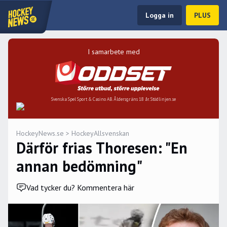
Logga in
PLUS
I samarbete med
Svenska Spel Sport & Casino AB. Åldersgräns 18 år. Stödlinjen.se
HockeyNews.se
>
HockeyAllsvenskan
Därför frias Thoresen: "En
annan bedömning"
Vad tycker du? Kommentera här