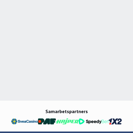
blev helt fast. Men även Brynäs SM-guld 1999, Tre
Kronors OS-guld 2006 och Södertäljes avancemang
till Elitserien 2007 är ögonblick som format mig".
Samarbetspartners