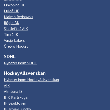
Linköping HC
Luleå HF
Malmö Redhawks
Rögle BK
Skellefteå AIK
Timrå IK
Växjö Lakers
Örebro Hockey
SDHL
Nyheter inom SDHL
HockeyAllsvenskan
Nyheter inom HockeyAllsvenskan
AIK
Almtuna IS
BIK Karlskoga
IF Björklöven
IF Troja-Ljungby