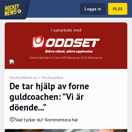
Logga in
PLUS
I samarbete med
Svenska Spel Sport & Casino AB. Åldersgräns 18 år. Stödlinjen.se
HockeyNews.se
>
Hockeyettan
De tar hjälp av forne
guldcoachen: ”Vi är
döende...”
Vad tycker du? Kommentera här