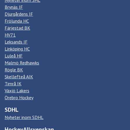
Nyheter inom SHL
Brynäs IF
Djurgårdens IF
Frölunda HC
Färjestad BK
HV71
Leksands IF
Linköping HC
Luleå HF
Malmö Redhawks
Rögle BK
Skellefteå AIK
Timrå IK
Växjö Lakers
Örebro Hockey
SDHL
Nyheter inom SDHL
HockeyAllsvenskan