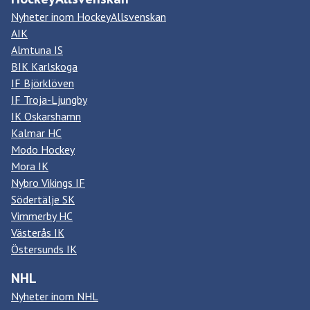
Nyheter inom HockeyAllsvenskan
AIK
Almtuna IS
BIK Karlskoga
IF Björklöven
IF Troja-Ljungby
IK Oskarshamn
Kalmar HC
Modo Hockey
Mora IK
Nybro Vikings IF
Södertälje SK
Vimmerby HC
Västerås IK
Östersunds IK
NHL
Nyheter inom NHL