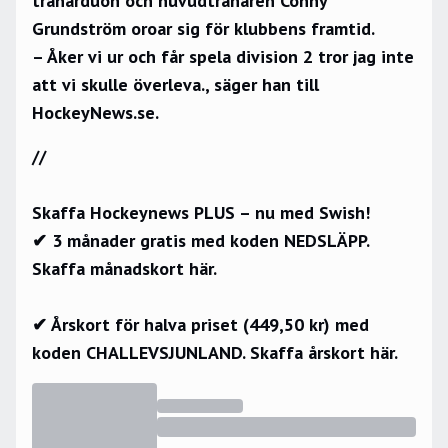
tränarduon och huvudtränaren Conny
Grundström oroar sig för klubbens framtid.
– Åker vi ur och får spela division 2 tror jag inte
att vi skulle överleva., säger han till
HockeyNews.se.
//
Skaffa Hockeynews PLUS – nu med Swish!
✔ 3 månader gratis med koden NEDSLÄPP.
Skaffa månadskort här.
✔ Årskort för halva priset (449,50 kr) med
koden CHALLEVSJUNLAND.
Skaffa årskort här.