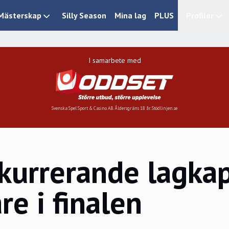
Mästerskap
Silly Season
Mina lag
PLUS
Profiler
I samarbete med
Svenska Spel Sport & Casino AB. Åldersgräns 18 år. Stödlinjen.se
nkurrerande lagka
e i finalen