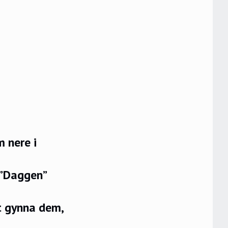
 nere i
 ”Daggen”
t gynna dem,