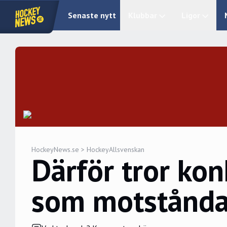
Senaste nytt
Klubbar
Ligor
HockeyNews.se
>
HockeyAllsvenskan
Därför tror ko
som motståndar