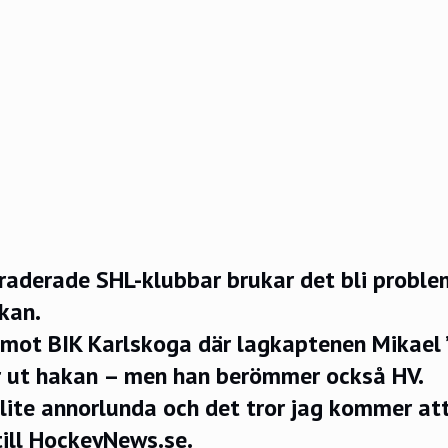
aderade SHL-klubbar brukar det bli problem
kan.
mot BIK Karlskoga där lagkaptenen Mikael
er ut hakan – men han berömmer också HV.
lite annorlunda och det tror jag kommer at
till HockeyNews.se.