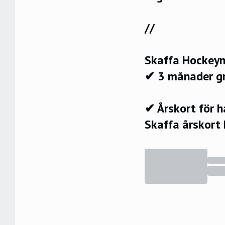
//
Skaffa Hockeyn
✔ 3 månader g
✔ Årskort för 
Skaffa årskort 