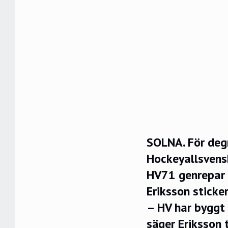
SOLNA. För degr
Hockeyallsvens
HV71 genrepar 
Eriksson stick
– HV har byggt 
säger Eriksson 