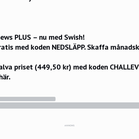
ews PLUS – nu med Swish!
ratis med koden NEDSLÄPP.
Skaffa månadsko
halva priset (449,50 kr) med koden CHALLE
här.
ANNONS