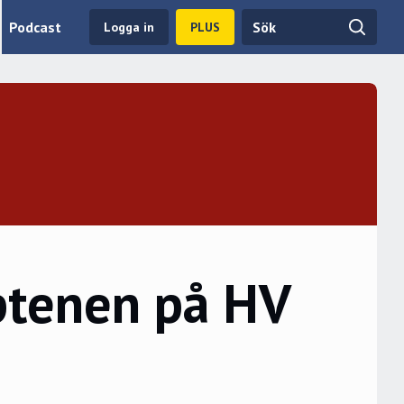
Podcast
Logga in
PLUS
ptenen på HV