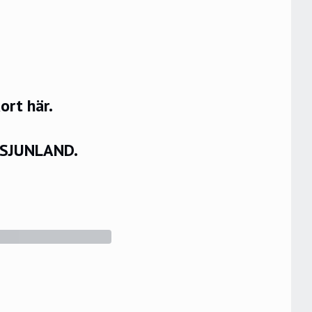
rt här.
VSJUNLAND.