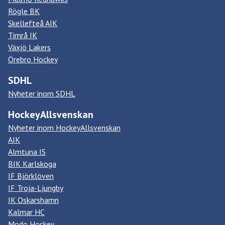
Rögle BK
Skellefteå AIK
Timrå IK
Växjö Lakers
Örebro Hockey
SDHL
Nyheter inom SDHL
HockeyAllsvenskan
Nyheter inom HockeyAllsvenskan
AIK
Almtuna IS
BIK Karlskoga
IF Björklöven
IF Troja-Ljungby
IK Oskarshamn
Kalmar HC
Modo Hockey