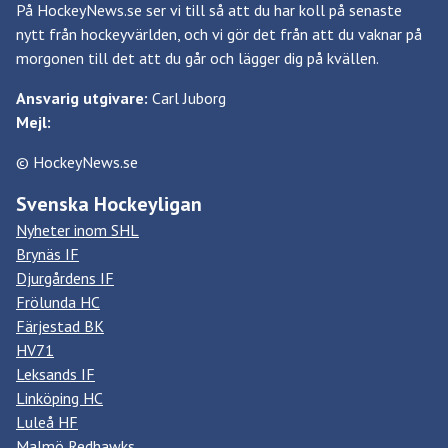
På HockeyNews.se ser vi till så att du har koll på senaste
nytt från hockeyvärlden, och vi gör det från att du vaknar på
morgonen till det att du går och lägger dig på kvällen.
Ansvarig utgivare:
Carl Juborg
Mejl:
© HockeyNews.se
Svenska Hockeyligan
Nyheter inom SHL
Brynäs IF
Djurgårdens IF
Frölunda HC
Färjestad BK
HV71
Leksands IF
Linköping HC
Luleå HF
Malmö Redhawks