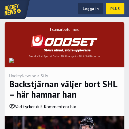
Logga in
PLUS
I samarbete med
Svenska Spel Sport & Casino AB. Åldersgräns 18 år. Stödlinjen.se
HockeyNews.se
>
Silly
Backstjärnan väljer bort SHL
– här hamnar han
Vad tycker du? Kommentera här