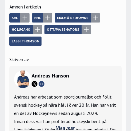
Ämnen i artikeln
SHL
NHL
MALMÖ REDHAWKS
HC LUGANO
OTTAWA SENATORS
LASSI THOMSON
Skriven av
Andreas Hanson
Andreas har arbetat som sportjournalist och följt
svensk hockey på nära håll i över 20 år. Han har varit
en del av Hockeynews sedan augusti 2024.
Innan dess var han profilerad hockeyskribent på
Visa mer
Länstidningen i Södertälje men har även arbetat för