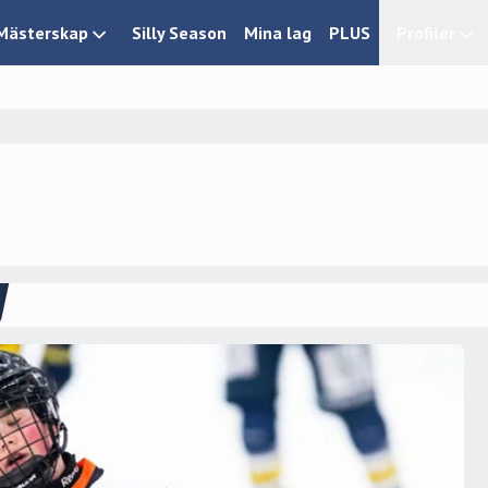
Mästerskap
Silly Season
Mina lag
PLUS
Profiler