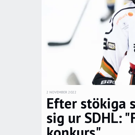
2 NOVEMBER 2022
Efter stökiga 
sig ur SDHL: "
konkurs"