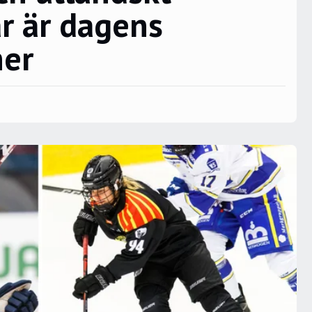
r är dagens
her