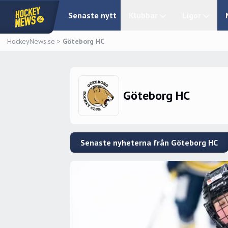
Senaste nytt
Klubbar
Ligor
HockeyNews.se
>
Göteborg HC
Göteborg HC
Senaste nyheterna från Göteborg HC