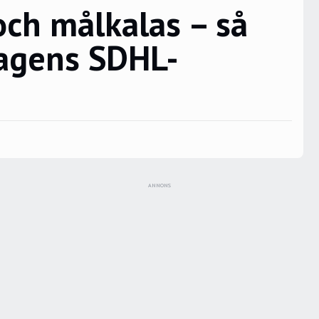
och målkalas – så
dagens SDHL-
ANNONS