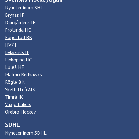
Nyheter inom SHL
Brynäs IF
Djurgårdens IF
Frölunda HC
Färjestad BK
HV71
Leksands IF
Linköping HC
Luleå HF
Malmö Redhawks
Rögle BK
Skellefteå AIK
Timrå IK
Växjö Lakers
Örebro Hockey
SDHL
Nyheter inom SDHL