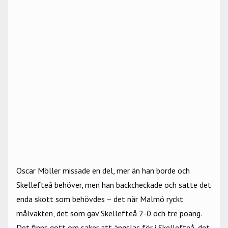
Oscar Möller missade en del, mer än han borde och
Skellefteå behöver, men han backcheckade och satte det
enda skott som behövdes – det när Malmö ryckt
målvakten, det som gav Skellefteå 2-0 och tre poäng.
Det finns gott om saker att ängslas för i Skellefteå, det