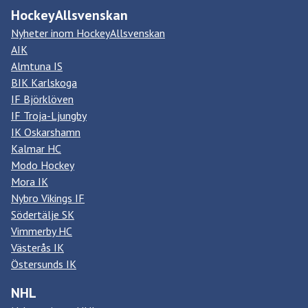
HockeyAllsvenskan
Nyheter inom HockeyAllsvenskan
AIK
Almtuna IS
BIK Karlskoga
IF Björklöven
IF Troja-Ljungby
IK Oskarshamn
Kalmar HC
Modo Hockey
Mora IK
Nybro Vikings IF
Södertälje SK
Vimmerby HC
Västerås IK
Östersunds IK
NHL