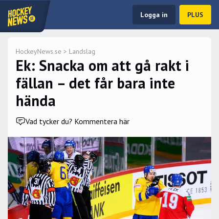
Logga in
PLUS
HockeyNews.se
>
Landslag
Ek: Snacka om att gå rakt i
fällan – det får bara inte
hända
Vad tycker du? Kommentera här