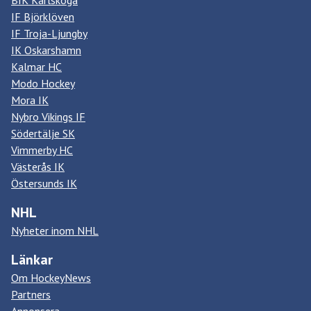
IF Björklöven
IF Troja-Ljungby
IK Oskarshamn
Kalmar HC
Modo Hockey
Mora IK
Nybro Vikings IF
Södertälje SK
Vimmerby HC
Västerås IK
Östersunds IK
NHL
Nyheter inom NHL
Länkar
Om HockeyNews
Partners
Annonsera