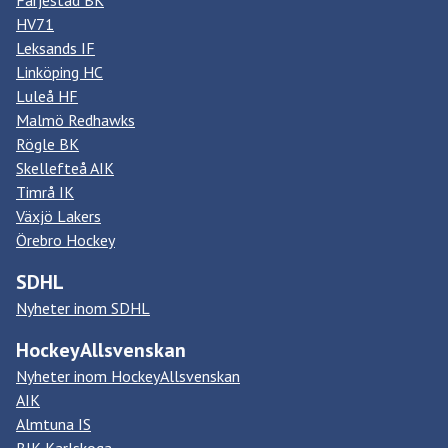
HV71
Leksands IF
Linköping HC
Luleå HF
Malmö Redhawks
Rögle BK
Skellefteå AIK
Timrå IK
Växjö Lakers
Örebro Hockey
SDHL
Nyheter inom SDHL
HockeyAllsvenskan
Nyheter inom HockeyAllsvenskan
AIK
Almtuna IS
BIK Karlskoga