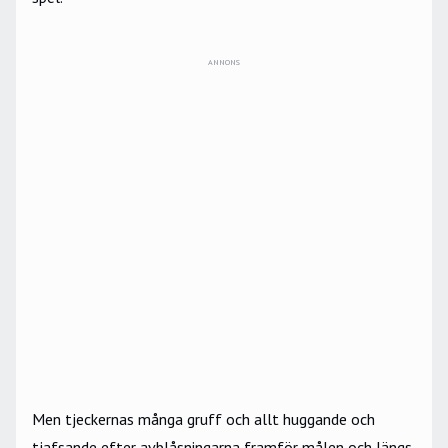
ANNONS
Men tjeckernas många gruff och allt huggande och
tjafsande efter avblåsningarna framför målen och längs