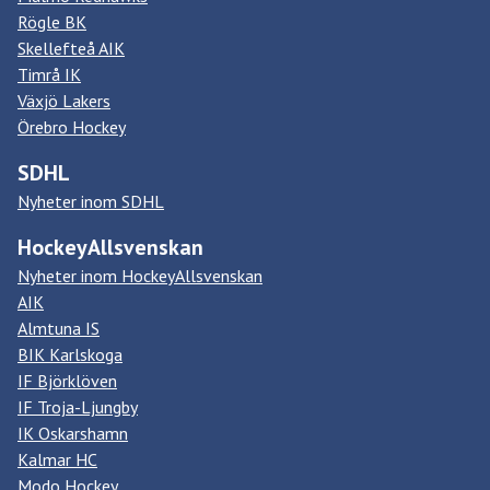
Rögle BK
Skellefteå AIK
Timrå IK
Växjö Lakers
Örebro Hockey
SDHL
Nyheter inom SDHL
HockeyAllsvenskan
Nyheter inom HockeyAllsvenskan
AIK
Almtuna IS
BIK Karlskoga
IF Björklöven
IF Troja-Ljungby
IK Oskarshamn
Kalmar HC
Modo Hockey