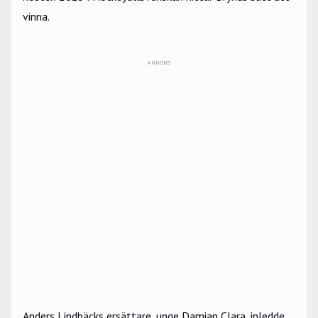
vinna.
ANNONS
Anders Lindbäcks ersättare, unge Damian Clara, inledde