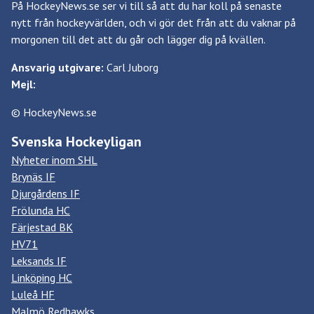
På HockeyNews.se ser vi till så att du har koll på senaste
nytt från hockeyvärlden, och vi gör det från att du vaknar på
morgonen till det att du går och lägger dig på kvällen.
Ansvarig utgivare:
Carl Juborg
Mejl:
© HockeyNews.se
Svenska Hockeyligan
Nyheter inom SHL
Brynäs IF
Djurgårdens IF
Frölunda HC
Färjestad BK
HV71
Leksands IF
Linköping HC
Luleå HF
Malmö Redhawks