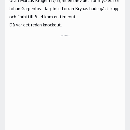
Utan Marcus Krüger i Djurgården blev det för mycket för
Johan Garpenlövs lag. Inte förrän Brynäs hade gått ikapp
och förbi till 5–4 kom en timeout.
Då var det redan knockout.
ANNONS