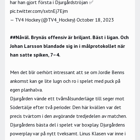
har han gjort första i Djurgårdströjan ✅
pic.twitter.com/sxtnEj7Ejm
— TV4 Hockey (@TV4_Hockey)
October 18, 2023
##Nåväl. Brynäs offensiv är briljant. Bäst i ligan. Och
Johan Larsson blandade sig in i målprotokollet när
han satte spiken, 7–4.
Men det blir oerhört intressant att se om Jordie Benns
ankomst kan ge lite lugn och ro i spelet med puck på
egen planhalva.
Djurgården vände ett tvåmålsunderläge till seger mot
Södertälje efter två perioder. Den här kvällen var det
precis tvärtom i den avgörande tredjedelen av matchen.
Djurgårdens bästa del i spelet var boxplay. Djurgårdens
powerplay var på nytt tveksamt. Linus Klasen var inne i