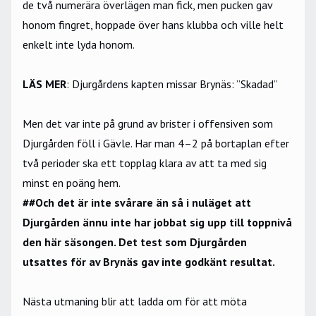
de två numerära överlägen man fick, men pucken gav
honom fingret, hoppade över hans klubba och ville helt
enkelt inte lyda honom.
LÄS MER
:
Djurgårdens kapten missar Brynäs: ”Skadad”
Men det var inte på grund av brister i offensiven som
Djurgården föll i Gävle. Har man 4–2 på bortaplan efter
två perioder ska ett topplag klara av att ta med sig
minst en poäng hem.
##Och det är inte svårare än så i nuläget att
Djurgården ännu inte har jobbat sig upp till toppnivå
den här säsongen. Det test som Djurgården
utsattes för av Brynäs gav inte godkänt resultat.
Nästa utmaning blir att ladda om för att möta