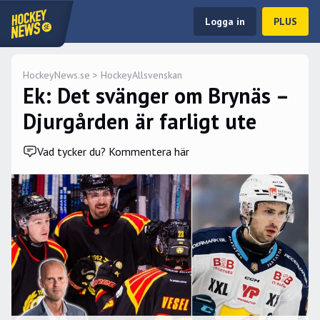
Logga in
PLUS
HockeyNews.se
>
HockeyAllsvenskan
Ek: Det svänger om Brynäs –
Djurgården är farligt ute
Vad tycker du? Kommentera här