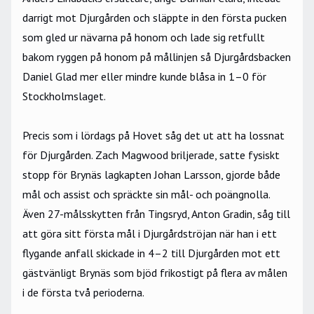
darrigt mot Djurgården och släppte in den första pucken
som gled ur nävarna på honom och lade sig retfullt
bakom ryggen på honom på mållinjen så Djurgårdsbacken
Daniel Glad mer eller mindre kunde blåsa in 1–0 för
Stockholmslaget.
Precis som i lördags på Hovet såg det ut att ha lossnat
för Djurgården. Zach Magwood briljerade, satte fysiskt
stopp för Brynäs lagkapten Johan Larsson, gjorde både
mål och assist och spräckte sin mål- och poängnolla.
Även 27-målsskytten från Tingsryd, Anton Gradin, såg till
att göra sitt första mål i Djurgårdströjan när han i ett
flygande anfall skickade in 4–2 till Djurgården mot ett
gästvänligt Brynäs som bjöd frikostigt på flera av målen
i de första två perioderna.