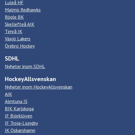
Luleå HF
Malmö Redhawks
Rögle BK
Skellefteå AIK
Timrå IK
Växjö Lakers
Örebro Hockey
SDHL
Nyheter inom SDHL
HockeyAllsvenskan
Nyheter inom HockeyAllsvenskan
AIK
Almtuna IS
BIK Karlskoga
IF Björklöven
IF Troja-Ljungby
IK Oskarshamn