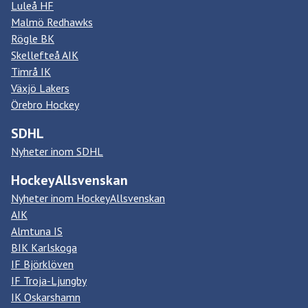
Luleå HF
Malmö Redhawks
Rögle BK
Skellefteå AIK
Timrå IK
Växjö Lakers
Örebro Hockey
SDHL
Nyheter inom SDHL
HockeyAllsvenskan
Nyheter inom HockeyAllsvenskan
AIK
Almtuna IS
BIK Karlskoga
IF Björklöven
IF Troja-Ljungby
IK Oskarshamn