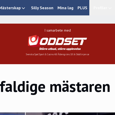
Mästerskap
Silly Season
Mina lag
PLUS
Profiler
I samarbete med
Svenska Spel Sport & Casino AB. Åldersgräns 18 år. Stödlinjen.se
faldige mästaren