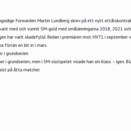
ngsidige forwarden
Martin Lundberg
skrev på ett nytt ettårskontr
r varit med och vunnit SM-guld med smålänningarna 2018, 2021 oc
en har varit skadefylld. Redan i premiären mot HV71 i september
a förrän en bit in i mars.
r i grundserien
er i grundserien, men i SM-slutspelet visade han sin klass – igen. 
sist på åtta matcher.