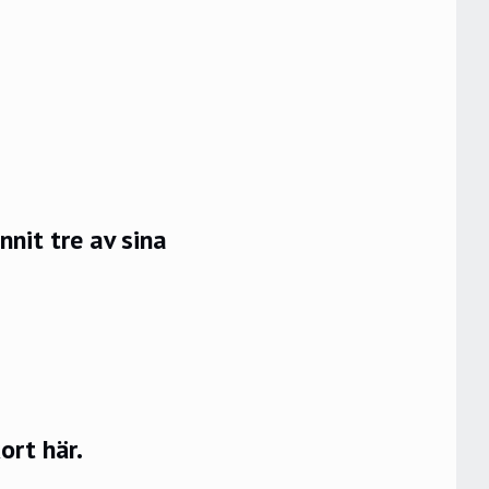
nit tre av sina
rt här.