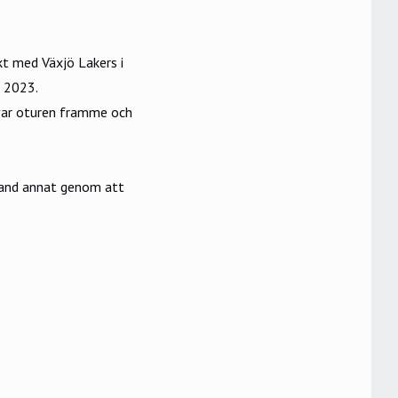
akt med
Växjö Lakers
i
h 2023.
 var oturen framme och
Bland annat genom att