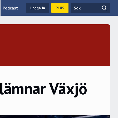
Podcast
Logga in
PLUS
 lämnar Växjö