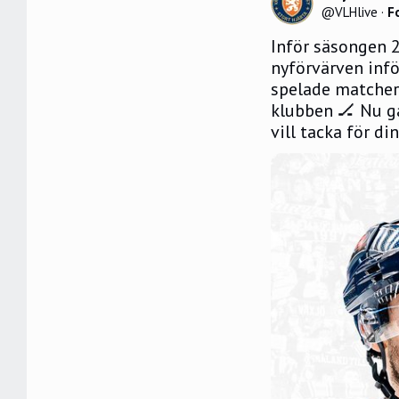
@
VLHlive
·
F
Inför säsongen 
nyförvärven infö
spelade matcher 
klubben 🏒 Nu gå
vill tacka för di