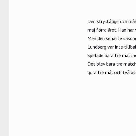
Den stryktålige och må
maj förra året. Han ha
Men den senaste säsong
Lundberg var inte tillbak
Spelade bara tre matche
Det blev bara tre match
göra tre mål och två as