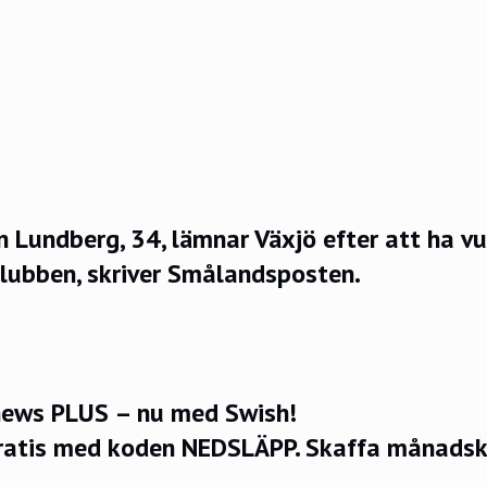
 Lundberg, 34, lämnar Växjö efter att ha vun
lubben, skriver
Smålandsposten
.
ews PLUS – nu med Swish!
ratis med koden NEDSLÄPP.
Skaffa månadsko