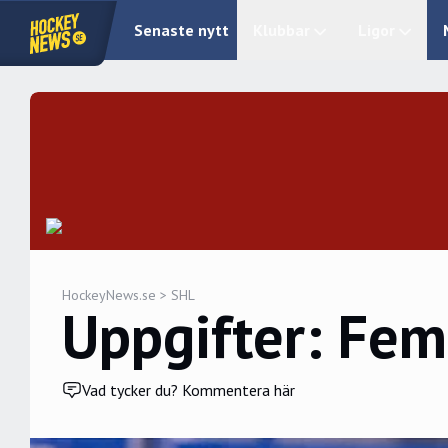
Senaste nytt
Klubbar
Ligor
HockeyNews.se
>
SHL
Uppgifter: Fem
Vad tycker du? Kommentera här