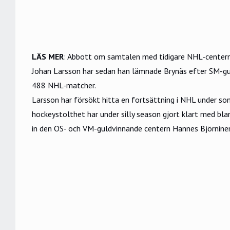
LÄS MER
:
Abbott om samtalen med tidigare NHL-centern: 
Johan Larsson har sedan han lämnade Brynäs efter SM-gu
488 NHL-matcher.
Larsson har försökt hitta en fortsättning i NHL under som
hockeystolthet har under silly season gjort klart med b
in den OS- och VM-guldvinnande centern Hannes Björnine