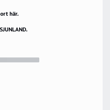
rt här.
VSJUNLAND.