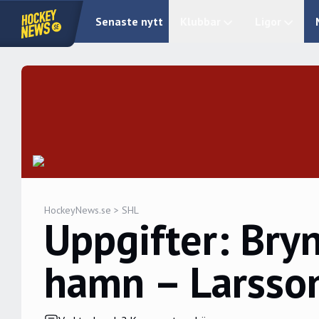
Senaste nytt
Klubbar
Ligor
HockeyNews.se
>
SHL
Uppgifter: Bry
hamn – Larsso