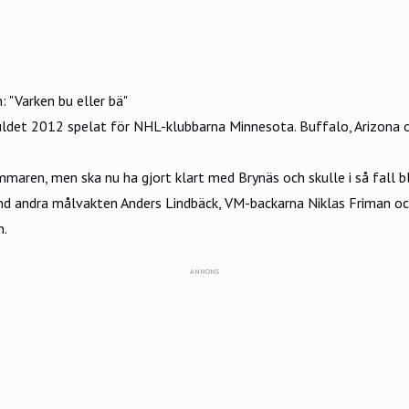
"Varken bu eller bä"
ldet 2012 spelat för NHL-klubbarna Minnesota. Buffalo, Arizona o
maren, men ska nu ha gjort klart med Brynäs och skulle i så fall bli
land andra målvakten Anders Lindbäck, VM-backarna Niklas Friman o
n.