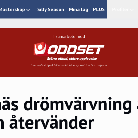
Mästerskap
Silly Season
Mina lag
PLUS
Profiler
I samarbete med
Svenska Spel Sport & Casino AB. Åldersgräns 18 år. Stödlinjen.se
näs drömvärvning 
n återvänder