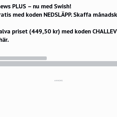
ews PLUS – nu med Swish!
ratis med koden NEDSLÄPP.
Skaffa månadsko
halva priset (449,50 kr) med koden CHALLE
här.
ANNONS