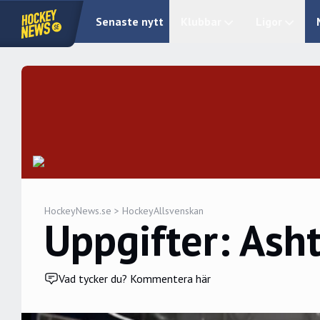
Senaste nytt
Klubbar
Ligor
HockeyNews.se
>
HockeyAllsvenskan
Uppgifter: Asht
Vad tycker du? Kommentera här