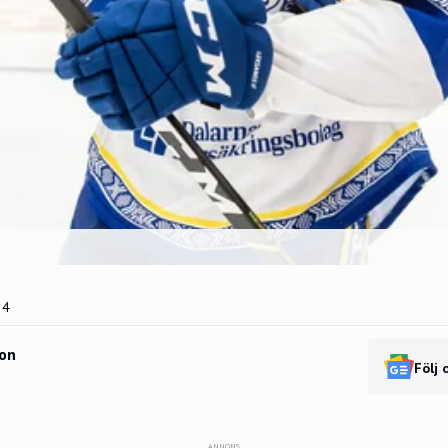
24
on
Följ 
ANNONS