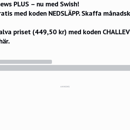
ews PLUS – nu med Swish!
ratis med koden NEDSLÄPP.
Skaffa månadsko
halva priset (449,50 kr) med koden CHALLE
här.
ANNONS