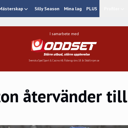
Mästerskap
Silly Season
Mina lag
PLUS
Profiler
I samarbete med
Svenska Spel Sport & Casino AB. Åldersgräns 18 år. Stödlinjen.se
on återvänder til