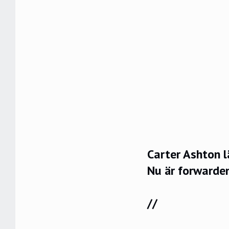
Carter Ashton l
Nu är forwarden
//