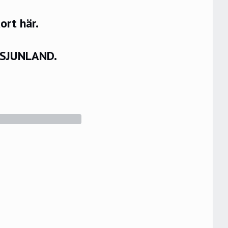
rt här.
VSJUNLAND.