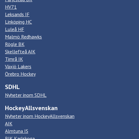
HV71
Leksands IF
Linköping HC
Luleå HF
Malmö Redhawks
Rögle BK
Skellefteå AIK
Timrå IK
Växjö Lakers
Örebro Hockey
SDHL
Nyheter inom SDHL
HockeyAllsvenskan
Nyheter inom HockeyAllsvenskan
AIK
Almtuna IS
BIK Karlskoga