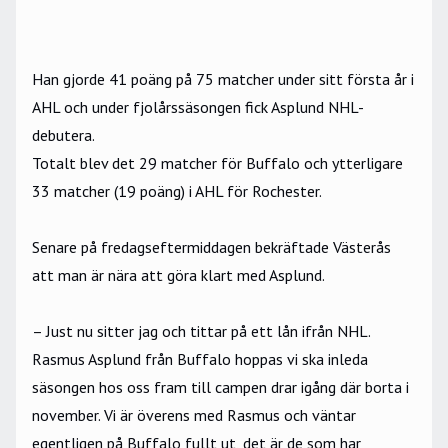
Han gjorde 41 poäng på 75 matcher under sitt första år i
AHL och under fjolårssäsongen fick Asplund NHL-
debutera.
Totalt blev det 29 matcher för Buffalo och ytterligare
33 matcher (19 poäng) i AHL för Rochester.
Senare på fredagseftermiddagen bekräftade Västerås
att man är nära att göra klart med Asplund.
– Just nu sitter jag och tittar på ett lån ifrån NHL.
Rasmus Asplund från Buffalo hoppas vi ska inleda
säsongen hos oss fram till campen drar igång där borta i
november. Vi är överens med Rasmus och väntar
egentligen på Buffalo fullt ut, det är de som har