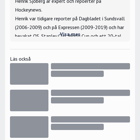
Henrik Sjöberg är expert och repoerter på
Hockeynews.
Henrik var tidigare reporter på Dagbladet i Sundsvall
(2006-2009) och på Expressen (2009-2019) och har
Visa mer
bevakat OS, Stanley Cup, World Cup och ett 20-tal
VM- och JVM-turneringar som utsänd reporter.
Största hockeyminne: Har vunnit tekningar mot Igor
Läs också
Larionov under gästspelet i Hockeyettan 2006.