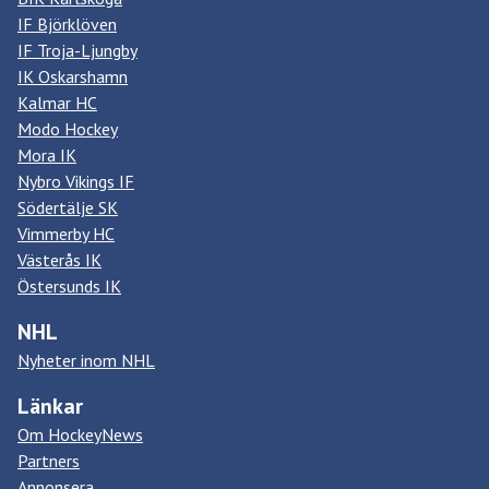
IF Björklöven
IF Troja-Ljungby
IK Oskarshamn
Kalmar HC
Modo Hockey
Mora IK
Nybro Vikings IF
Södertälje SK
Vimmerby HC
Västerås IK
Östersunds IK
NHL
Nyheter inom NHL
Länkar
Om HockeyNews
Partners
Annonsera