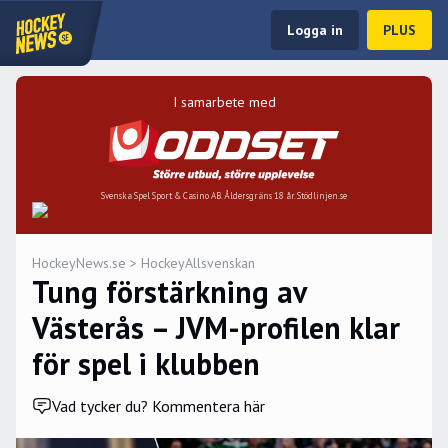
Logga in
PLUS
I samarbete med
Svenska Spel Sport & Casino AB. Åldersgräns 18 år. Stödlinjen.se
HockeyNews.se
>
HockeyAllsvenskan
Tung förstärkning av
Västerås – JVM-profilen klar
för spel i klubben
Vad tycker du? Kommentera här