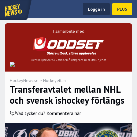
Logga in
PLUS
I samarbete med
Svenska Spel Sport & Casino AB. Åldersgräns 18 år. Stödlinjen.se
HockeyNews.se
>
Hockeyettan
Transferavtalet mellan NHL
och svensk ishockey förlängs
Vad tycker du? Kommentera här