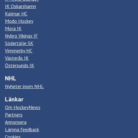
IK Oskarshamn
Kalmar HC
Modo Hockey
Mora IK
Nybro Vikings IF
Södertälje SK
Vimmerby HC
Västerås IK
Östersunds IK
NHL
Nyheter inom NHL
Länkar
Om HockeyNews
Partners
Annonsera
Lämna feedback
Cookies