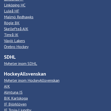
Linköping HC
Luleå HF
Malmö Redhawks
Rögle BK
Skellefteå AIK
Timrå IK
Växjö Lakers
Örebro Hockey
SDHL
Nyheter inom SDHL
HockeyAllsvenskan
Nyheter inom HockeyAllsvenskan
AIK
Almtuna IS
BIK Karlskoga
IF Björklöven
IF Troja-Ljungby