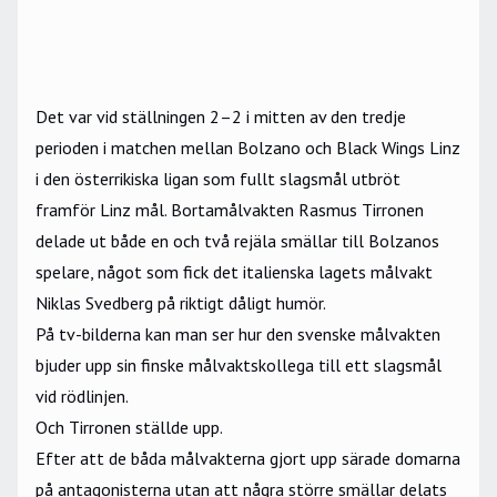
Det var vid ställningen 2–2 i mitten av den tredje
perioden i matchen mellan Bolzano och Black Wings Linz
i den österrikiska ligan som fullt slagsmål utbröt
framför Linz mål. Bortamålvakten Rasmus Tirronen
delade ut både en och två rejäla smällar till Bolzanos
spelare, något som fick det italienska lagets målvakt
Niklas Svedberg på riktigt dåligt humör.
På tv-bilderna kan man ser hur den svenske målvakten
bjuder upp sin finske målvaktskollega till ett slagsmål
vid rödlinjen.
Och Tirronen ställde upp.
Efter att de båda målvakterna gjort upp särade domarna
på antagonisterna utan att några större smällar delats