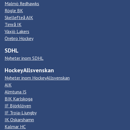
Malmö Redhawks
Rögle BK
Skellefteå AIK
Timrå IK
Växjö Lakers
Örebro Hockey
SDHL
Nyheter inom SDHL
HockeyAllsvenskan
Nyheter inom HockeyAllsvenskan
AIK
Almtuna IS
BIK Karlskoga
IF Björklöven
IF Troja-Ljungby
IK Oskarshamn
Kalmar HC