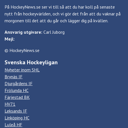
På HockeyNews.se ser vi till så att du har koll på senaste
nytt från hockeyvärlden, och vi gör det från att du vaknar på
morgonen till det att du går och lägger dig på kvällen.
Ansvarig utgivare:
Carl Juborg
Mejl:
© HockeyNews.se
Svenska Hockeyligan
Nyheter inom SHL
Brynäs IF
Djurgårdens IF
Frölunda HC
Färjestad BK
HV71
Leksands IF
Linköping HC
Luleå HF