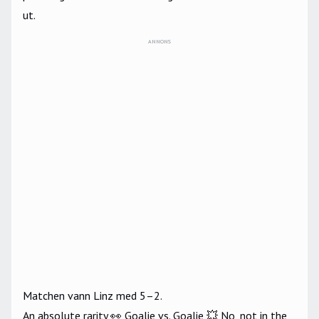
ut.
ANNONS
Matchen vann Linz med 5–2.
An absolute rarity 👀 Goalie vs. Goalie 💥 No, not in the