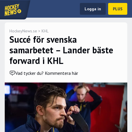
Logga in
PLUS
HockeyNews.se
>
KHL
Succé för svenska
samarbetet – Lander bäste
forward i KHL
Vad tycker du? Kommentera här