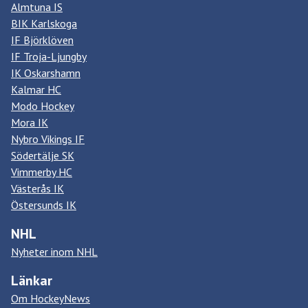
Almtuna IS
BIK Karlskoga
IF Björklöven
IF Troja-Ljungby
IK Oskarshamn
Kalmar HC
Modo Hockey
Mora IK
Nybro Vikings IF
Södertälje SK
Vimmerby HC
Västerås IK
Östersunds IK
NHL
Nyheter inom NHL
Länkar
Om HockeyNews