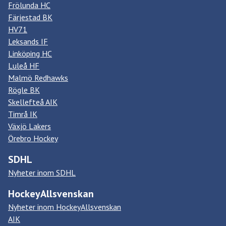
Frölunda HC
Färjestad BK
HV71
Leksands IF
Linköping HC
Luleå HF
Malmö Redhawks
Rögle BK
Skellefteå AIK
Timrå IK
Växjö Lakers
Örebro Hockey
SDHL
Nyheter inom SDHL
HockeyAllsvenskan
Nyheter inom HockeyAllsvenskan
AIK