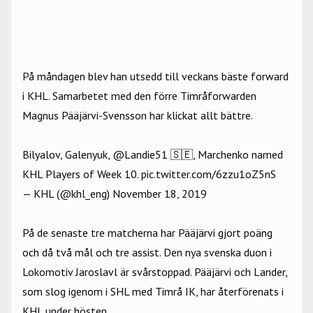
På måndagen blev han utsedd till veckans bäste forward
i KHL. Samarbetet med den förre Timråforwarden
Magnus Pääjärvi-Svensson har klickat allt bättre.
Bilyalov, Galenyuk,
@Landie51
🇸🇪, Marchenko named
KHL Players of Week 10.
pic.twitter.com/6zzu1oZ5nS
— KHL (@khl_eng)
November 18, 2019
På de senaste tre matcherna har Pääjärvi gjort poäng
och då två mål och tre assist. Den nya svenska duon i
Lokomotiv Jaroslavl är svårstoppad. Pääjärvi och Lander,
som slog igenom i SHL med Timrå IK, har återförenats i
KHL under hösten.