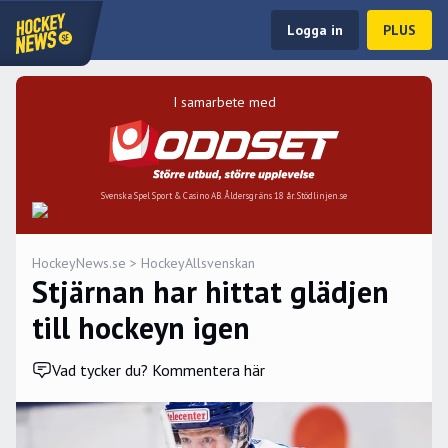
Logga in
PLUS
I samarbete med
Svenska Spel Sport & Casino AB. Åldersgräns 18 år. Stödlinjen.se
HockeyNews.se
>
HockeyAllsvenskan
Stjärnan har hittat glädjen
till hockeyn igen
Vad tycker du? Kommentera här