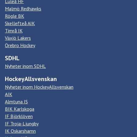
Luleå HF
Malmö Redhawks
Rögle BK
Skellefteå AIK
Timrå IK
Växjö Lakers
Örebro Hockey
SDHL
Nyheter inom SDHL
HockeyAllsvenskan
Nyheter inom HockeyAllsvenskan
AIK
Almtuna IS
BIK Karlskoga
IF Björklöven
IF Troja-Ljungby
IK Oskarshamn