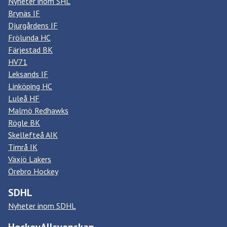
Nyheter inom SHL
Brynäs IF
Djurgårdens IF
Frölunda HC
Färjestad BK
HV71
Leksands IF
Linköping HC
Luleå HF
Malmö Redhawks
Rögle BK
Skellefteå AIK
Timrå IK
Växjö Lakers
Örebro Hockey
SDHL
Nyheter inom SDHL
HockeyAllsvenskan