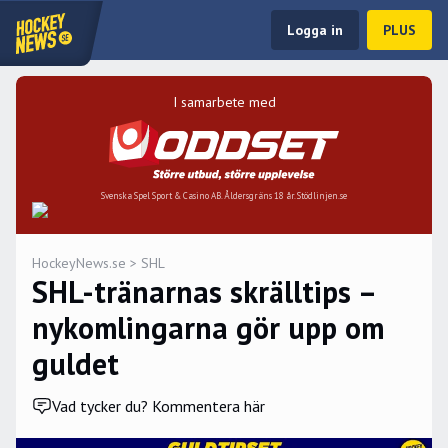
Logga in
PLUS
I samarbete med
Svenska Spel Sport & Casino AB. Åldersgräns 18 år. Stödlinjen.se
HockeyNews.se
>
SHL
SHL-tränarnas skrälltips –
nykomlingarna gör upp om
guldet
Vad tycker du? Kommentera här