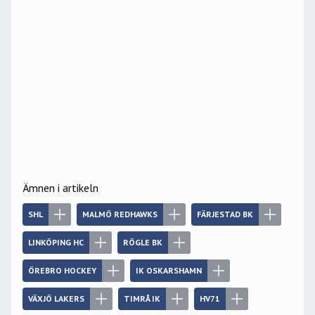
Ämnen i artikeln
SHL
MALMÖ REDHAWKS
FÄRJESTAD BK
LINKÖPING HC
RÖGLE BK
ÖREBRO HOCKEY
IK OSKARSHAMN
VÄXJÖ LAKERS
TIMRÅ IK
HV71