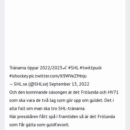
Tränarna tippar 2022/2023🏒
#SHL
#twittpuck
#ishockey
pic.twitter.com/K9WVeZMnju
— SHL.se (@SHLse)
September 13, 2022
Och den kommande säsongen är det Frölunda och HV71
som ska vara de två lag som gör upp om guldet. Det i
alla fall om man ska tro SHL-tränarna.
När presskåren fått spå i framtiden så är det Frölunda
som får gälla som guldfavorit.