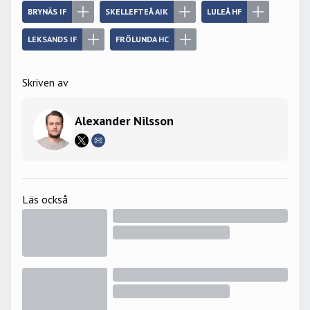
BRYNÄS IF
SKELLEFTEÅ AIK
LULEÅ HF
LEKSANDS IF
FRÖLUNDA HC
Skriven av
Alexander Nilsson
Läs också