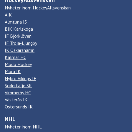
Nyheter inom HockeyAllsvenskan
AIK
Almtuna IS
BIK Karlskoga
IF Björklöven
IF Troja-Ljungby
IK Oskarshamn
Kalmar HC
Modo Hockey
Mora IK
Nybro Vikings IF
Södertälje SK
Vimmerby HC
Västerås IK
Östersunds IK
NHL
Nyheter inom NHL