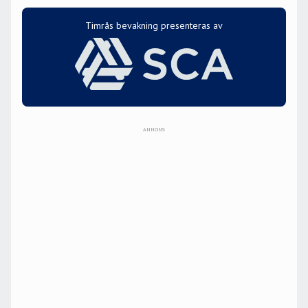
Timrås bevakning presenteras av