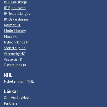
BIK Karlskoga
IF Björklöven
IF Troja-Ljungby
IK Oskarshamn
Kalmar HC
Modo Hockey
Mora IK
Nybro Vikings IF
Södertälje SK
Vimmerby HC
Västerås IK
Östersunds IK
NHL
Nyheter inom NHL
Länkar
Om HockeyNews
Partners