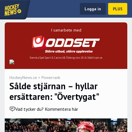
Logga in
PLUS
I samarbete med
Svenska Spel Sport & Casino AB. Åldersgräns 18 år. Stödlinjen.se
HockeyNews.se
>
Powerrank
Sålde stjärnan – hyllar
ersättaren: "Övertygat"
Vad tycker du? Kommentera här