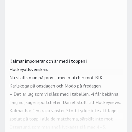
Kalmar imponerar och är med i toppen i
Hockeyallsvenskan
.
Nu ställs man på prov – med matcher mot
BIK
Karlskoga
på onsdagen och Modo på fredagen.
– Det är lag som vi slåss med i tabellen, vi får bekänna
färg nu, säger sportchefen Daniel Stolt till Hockeynews.
Kalmar har fem raka vinster. Stolt tycker inte att laget
spelat på topp i alla de matcherna, särskilt inte mot
Östersund, som man ändå lyckades slå med 4–3.