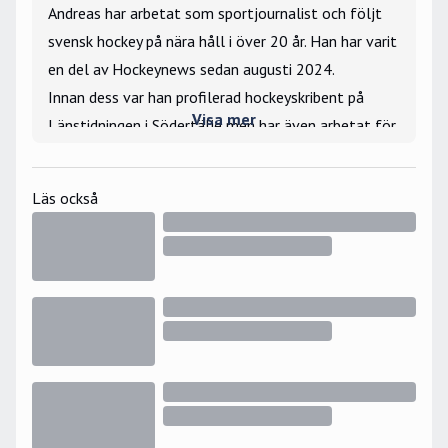
Andreas har arbetat som sportjournalist och följt
svensk hockey på nära håll i över 20 år. Han har varit
en del av Hockeynews sedan augusti 2024.
Innan dess var han profilerad hockeyskribent på
Visa mer
Länstidningen i Södertälje men har även arbetat för
Gefle Dagblad och Arbetarbladet, TT, Hockeypuls
och Gotlands Tidningar.
Läs också
Han har bevakat SHL, Hockeyallsvenskan, NHL, VM
och JVM och har under flera år även hörts som
kommentator i TV4 på matcher från
Hockeyallsvenskan samt SHL och SDHL.
Drivet ligger i att berätta nyheter eller skriva
nördiga reportage, personliga berättelser eller om
stora hockeyfrågor som rör ekonomi, elitlicens,
seriesystem och tv-avtal.
Största hockeyminnen: ”VM-guldet 1992. Arto