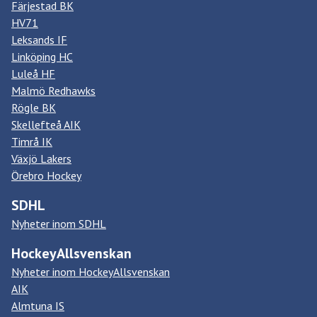
Färjestad BK
HV71
Leksands IF
Linköping HC
Luleå HF
Malmö Redhawks
Rögle BK
Skellefteå AIK
Timrå IK
Växjö Lakers
Örebro Hockey
SDHL
Nyheter inom SDHL
HockeyAllsvenskan
Nyheter inom HockeyAllsvenskan
AIK
Almtuna IS