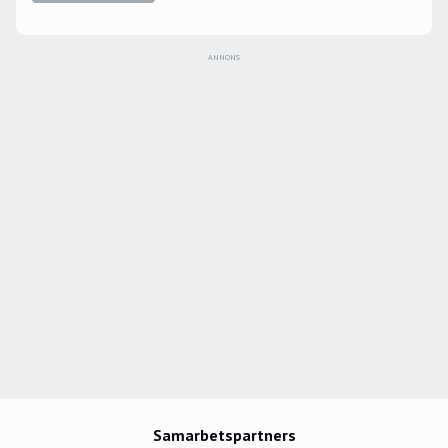
Blomsten satte 5–2 i tom kasse i finalen mot
Finland. Jag var sex år, satt klistrad framför tv:n och
ANNONS
blev helt fast. Men även Brynäs SM-guld 1999, Tre
Kronors OS-guld 2006 och Södertäljes avancemang
till Elitserien 2007 är ögonblick som format mig".
Samarbetspartners