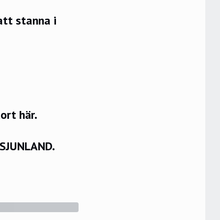
tt stanna i
rt här.
VSJUNLAND.