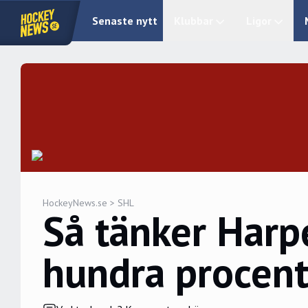
Senaste nytt
Klubbar
Ligor
HockeyNews.se
>
SHL
Så tänker Harpe
hundra procent 