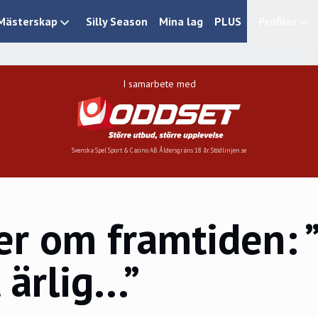
Mästerskap
Silly Season
Mina lag
PLUS
Profiler
I samarbete med
Svenska Spel Sport & Casino AB. Åldersgräns 18 år. Stödlinjen.se
r om framtiden: ”
ärlig...”