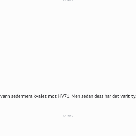
ANNONS
s vann sedermera kvalet mot HV71. Men sedan dess har det varit t
ANNONS