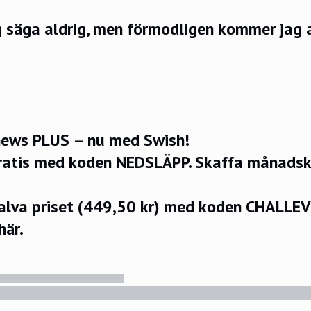
g säga aldrig, men förmodligen kommer jag a
.
ews PLUS – nu med Swish!
ratis med koden NEDSLÄPP.
Skaffa månadsko
halva priset (449,50 kr) med koden CHALLE
här.