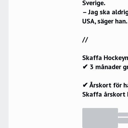
Sverige.
– Jag ska aldri
USA, säger han
//
Skaffa Hockeyn
✔ 3 månader g
✔ Årskort för 
Skaffa årskort 