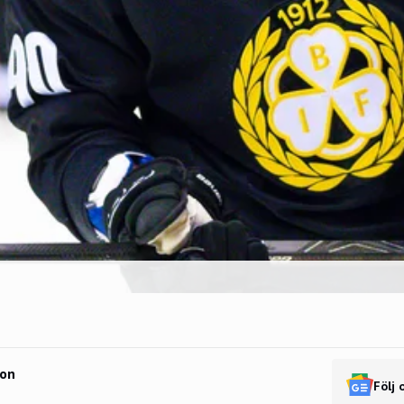
son
Följ 