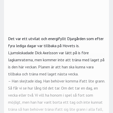
Det var ett utvilat och energifyllt Djurgården som efter
fyra lediga dagar var tillbaka på Hovets is.
Ljumskskadade Dick Axelsson var lätt på is före
lagkamraterna, men kommer inte att träna med laget på
is den här veckan. Planen är att han ska kunna vara
tillbaka och träna med laget nästa vecka.
– Han skejtade idag. Han behöver komma ifatt lite grann.
Så får vi se hur lång tid det tar. Om det tar en dag, en
vecka eller två. Vi vill ha honom i spel så fort som
möjligt, men han har varit borta ett tag och inte kunnat
träna så han behöver träna ifatt sig lite grann i alla fall,