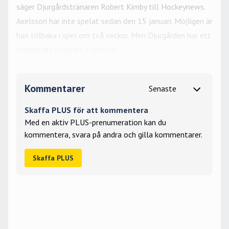
säger Djurgårdstränaren Robert Kimby till Hockeynews.
Axelsson har inte spelat sedan den 15 januari. Möjligen är
han tillbaka i spel om två veckor. Men Djurgården har ett
matchtätt program framöver.
Kommentarer
Skaffa PLUS för att kommentera
Med en aktiv PLUS-prenumeration kan du
kommentera, svara på andra och gilla kommentarer.
Skaffa PLUS