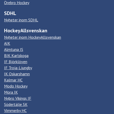
Örebro Hockey
SDHL
Nyheter inom SDHL
HockeyAllsvenskan
Nyheter inom HockeyAllsvenskan
AIK
Almtuna IS
BIK Karlskoga
IF Björklöven
IF Troja-Ljungby
IK Oskarshamn
Kalmar HC
Modo Hockey
Mora IK
Nybro Vikings IF
Södertälje SK
Vimmerby HC