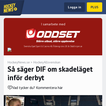
Logga in
PLUS
I samarbete med
Svenska Spel Sport & Casino AB. Åldersgräns 18 år. Stödlinjen.se
HockeyNews.se
>
HockeyAllsvenskan
Så säger DIF om skadeläget
inför derbyt
Vad tycker du? Kommentera här