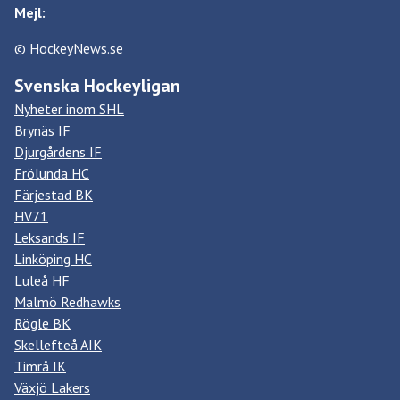
Mejl:
© HockeyNews.se
Svenska Hockeyligan
Nyheter inom SHL
Brynäs IF
Djurgårdens IF
Frölunda HC
Färjestad BK
HV71
Leksands IF
Linköping HC
Luleå HF
Malmö Redhawks
Rögle BK
Skellefteå AIK
Timrå IK
Växjö Lakers