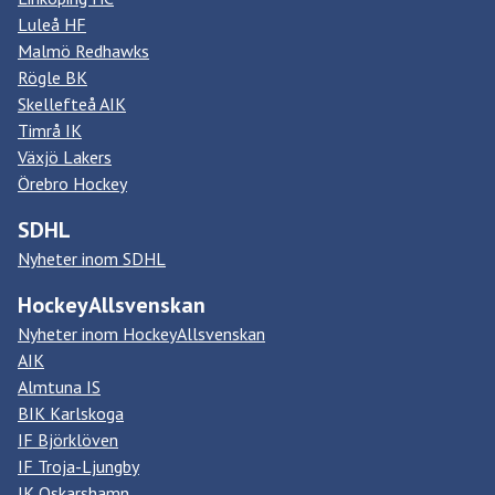
Luleå HF
Malmö Redhawks
Rögle BK
Skellefteå AIK
Timrå IK
Växjö Lakers
Örebro Hockey
SDHL
Nyheter inom SDHL
HockeyAllsvenskan
Nyheter inom HockeyAllsvenskan
AIK
Almtuna IS
BIK Karlskoga
IF Björklöven
IF Troja-Ljungby
IK Oskarshamn