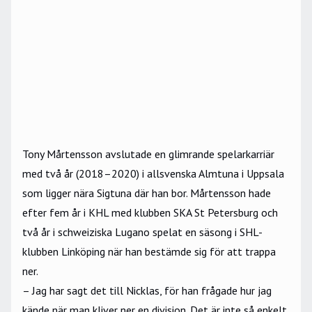
Tony Mårtensson avslutade en glimrande spelarkarriär
med två år (2018–2020) i allsvenska Almtuna i Uppsala
som ligger nära Sigtuna där han bor. Mårtensson hade
efter fem år i KHL med klubben SKA St Petersburg och
två år i schweiziska Lugano spelat en säsong i SHL-
klubben Linköping när han bestämde sig för att trappa
ner.
– Jag har sagt det till Nicklas, för han frågade hur jag
kände när man kliver ner en division. Det är inte så enkelt