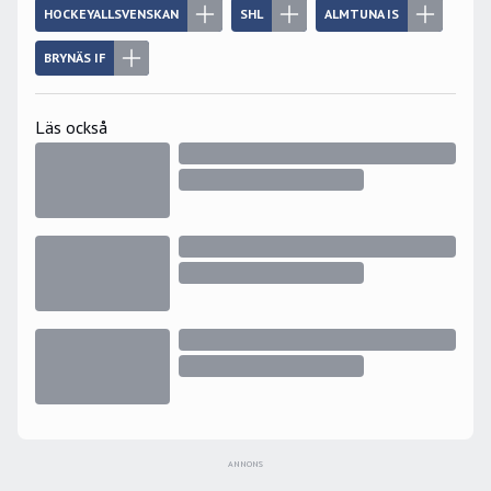
HOCKEYALLSVENSKAN
SHL
ALMTUNA IS
BRYNÄS IF
Läs också
ANNONS