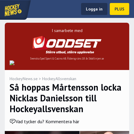
Logga in
PLUS
I samarbete med
Svenska Spel Sport & Casino AB. Åldersgräns 18 år. Stödlinjen.se
HockeyNews.se
>
HockeyAllsvenskan
Så hoppas Mårtensson locka
Nicklas Danielsson till
Hockeyallsvenskan
Vad tycker du? Kommentera här