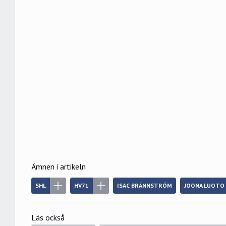
Ämnen i artikeln
SHL
HV71
ISAC BRÄNNSTRÖM
JOONA LUOTO
Läs också