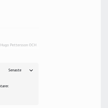
,
Hugo Pettersson
OCH
tarer.