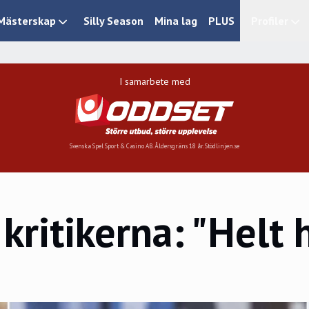
Mästerskap
Silly Season
Mina lag
PLUS
Profiler
I samarbete med
Svenska Spel Sport & Casino AB. Åldersgräns 18 år. Stödlinjen.se
 kritikerna: "Helt