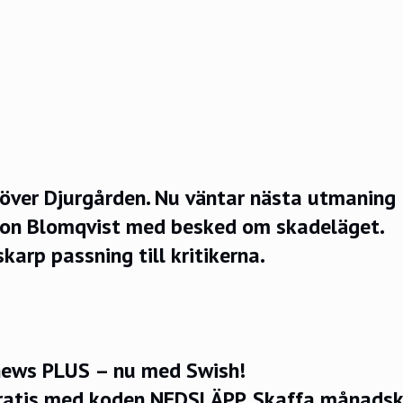
över Djurgården. Nu väntar nästa utmaning 
on Blomqvist med besked om skadeläget.
karp passning till kritikerna.
ews PLUS – nu med Swish!
ratis med koden NEDSLÄPP.
Skaffa månadsko