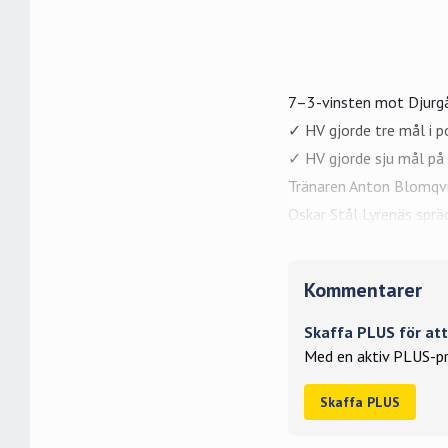
7–3-vinsten mot Djurgå
✓ HV gjorde tre mål i p
✓ HV gjorde sju mål på 
Tränaren Anton Blomqvis
Oskar Stål Lyrenäs sprä
Kommentarer
Skaffa PLUS för a
Med en aktiv PLUS-pr
Skaffa PLUS