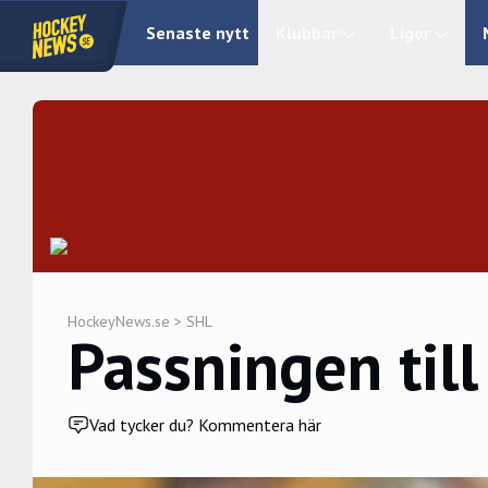
Senaste nytt
Klubbar
Ligor
HockeyNews.se
>
SHL
Passningen till
Vad tycker du? Kommentera här