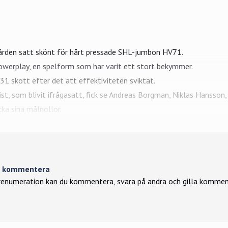
rden satt skönt för hårt pressade
SHL
-jumbon
HV71
.
owerplay, en spelform som har varit ett stort bekymmer.
31 skott efter det att effektiviteten sviktat.
t, som blivit ifrågasatt, fick se Andreas Borgman, Niklas Hansson
cka sina målnollor.
tt kommentera
enumeration kan du kommentera, svara på andra och gilla kommen