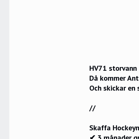
HV71 storvann 
Då kommer Ant
Och skickar en s
//
Skaffa Hockeyn
✔ 3 månader g