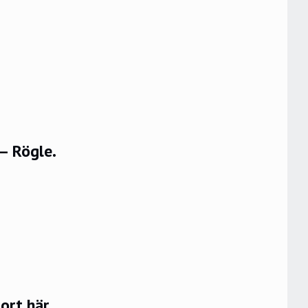
– Rögle.
rt här.