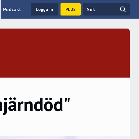
Podcast
Logga in
PLUS
 hjärndöd"