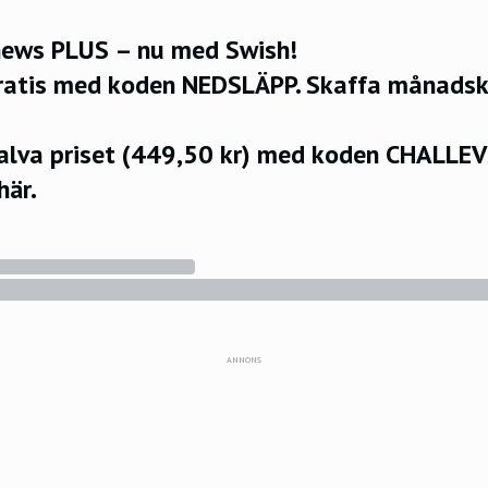
ews PLUS – nu med Swish!
ratis med koden NEDSLÄPP.
Skaffa månadsko
halva priset (449,50 kr) med koden CHALLE
här.
ANNONS