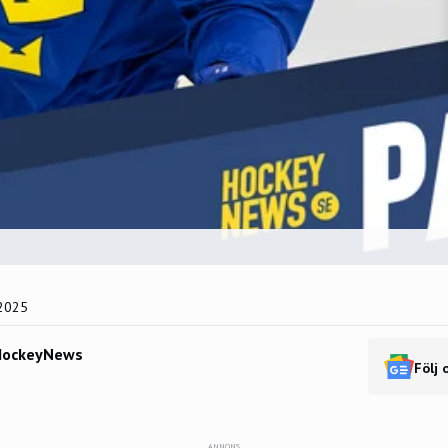
2025
HockeyNews
Följ 
ANNONS