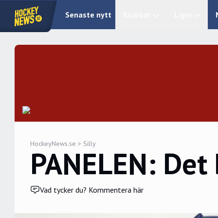
Senaste nytt
Klubbar
Ligor
HockeyNews.se
>
Silly
PANELEN: Det b
Vad tycker du? Kommentera här