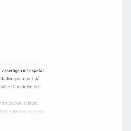
 visserligen inte spelat i
omklädningsrummet på
 både Djurgården och
dra backar istället,
helt enkelt en win-win