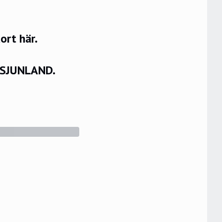
rt här.
VSJUNLAND.