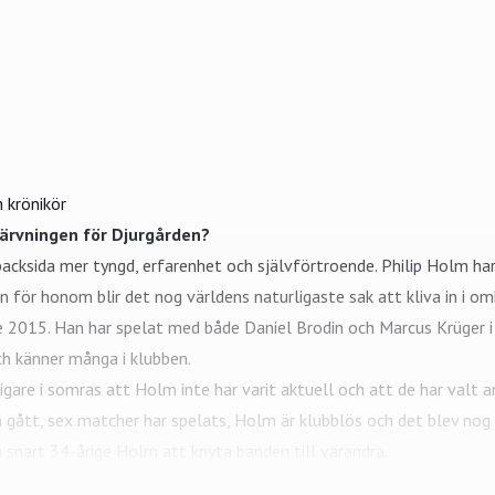
 krönikör
ärvningen för Djurgården?
acksida mer tyngd, erfarenhet och självförtroende.
Philip Holm
har
en för honom blir det nog världens naturligaste sak att kliva in i 
 2015. Han har spelat med både Daniel Brodin och
Marcus Krüger
i
h känner många i klubben.
igare i somras att Holm inte har varit aktuell och att de har valt an
gått, sex matcher har spelats, Holm är klubblös och det blev nog 
 snart 34-årige Holm att knyta banden till varandra.