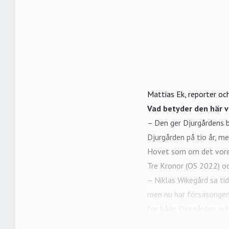
Mattias Ek, reporter och
Vad betyder den här v
– Den ger Djurgårdens b
Djurgården på tio år, m
Hovet som om det vore
Tre Kronor (OS 2022) oc
– Niklas Wikegård sa tid
men nu har försäsongen 
för både Djurgården och