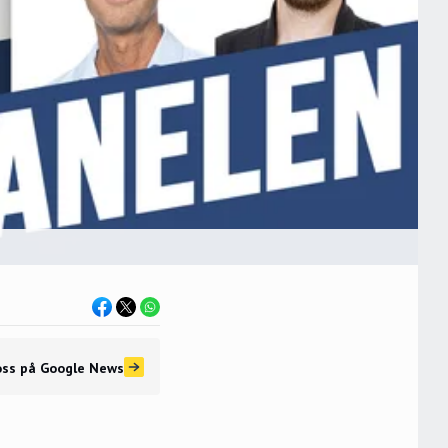
oss
på Google News