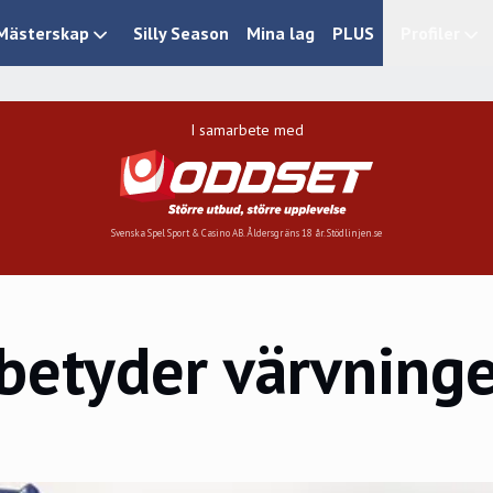
Mästerskap
Silly Season
Mina lag
PLUS
Profiler
I samarbete med
Svenska Spel Sport & Casino AB. Åldersgräns 18 år. Stödlinjen.se
etyder värvninge