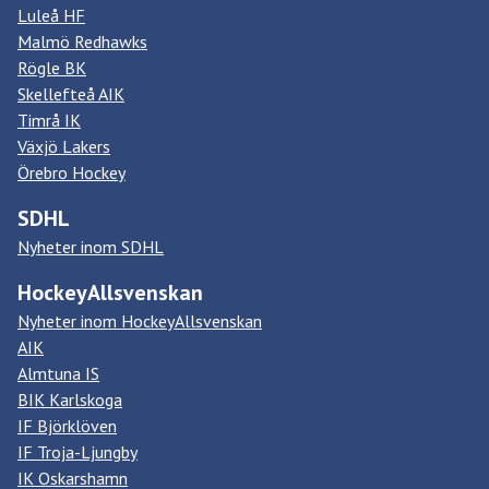
Luleå HF
Malmö Redhawks
Rögle BK
Skellefteå AIK
Timrå IK
Växjö Lakers
Örebro Hockey
SDHL
Nyheter inom SDHL
HockeyAllsvenskan
Nyheter inom HockeyAllsvenskan
AIK
Almtuna IS
BIK Karlskoga
IF Björklöven
IF Troja-Ljungby
IK Oskarshamn