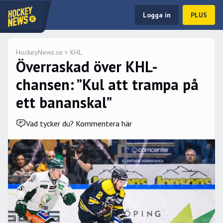
Logga in
PLUS
HockeyNews.se
>
KHL
Överraskad över KHL-
chansen: ”Kul att trampa på
ett bananskal”
Vad tycker du? Kommentera här