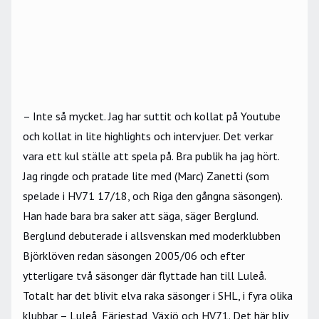
– Inte så mycket. Jag har suttit och kollat på Youtube
och kollat in lite highlights och intervjuer. Det verkar
vara ett kul ställe att spela på. Bra publik ha jag hört.
Jag ringde och pratade lite med (Marc) Zanetti (som
spelade i HV71 17/18, och Riga den gångna säsongen).
Han hade bara bra saker att säga, säger Berglund.
Berglund debuterade i allsvenskan med moderklubben
Björklöven redan säsongen 2005/06 och efter
ytterligare två säsonger där flyttade han till Luleå.
Totalt har det blivit elva raka säsonger i SHL, i fyra olika
klubbar – Luleå, Färjestad, Växjö och HV71. Det här bliv