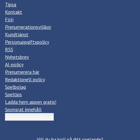
Tipsa
Kontakt
Följ
Prenumerationsvillkor
Kundtjänst
Personuppgiftspolicy
RSS
Nyhetsbrev
AI-policy
Prenumerera här
Redaktionell policy
Spelbolag
Speltips
Ladda hem appen gratis!
Sponsrat innehåll
Ändra datainställningar
Vill du ha koll på ditt spelande?