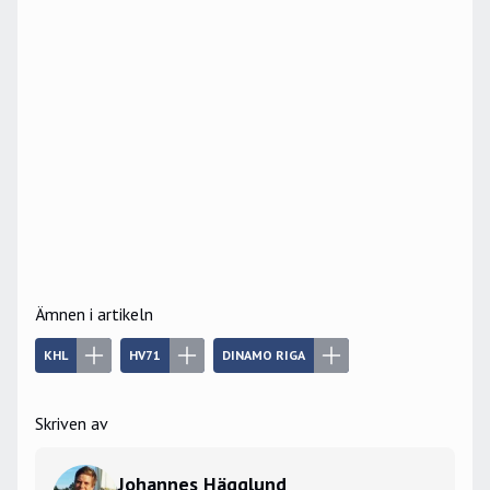
Ämnen i artikeln
KHL
HV71
DINAMO RIGA
Skriven av
Johannes Hägglund