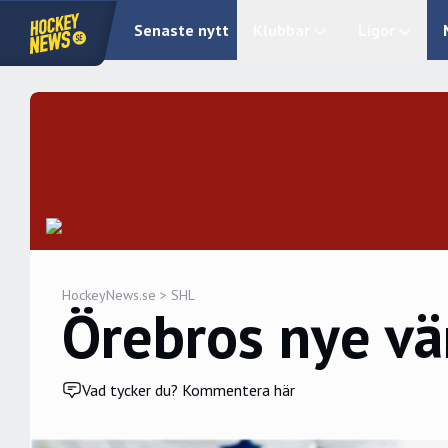
Senaste nytt
Klubbar
Ligor
HockeyNews.se
>
SHL
Örebros nye vä
Vad tycker du? Kommentera här