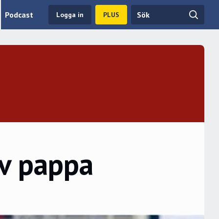
Podcast
Logga in
PLUS
av pappa