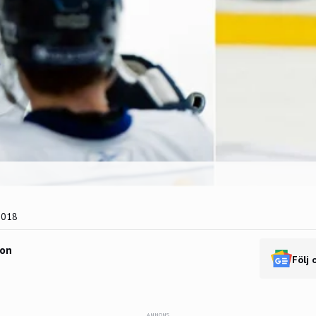
2018
son
Följ 
ANNONS