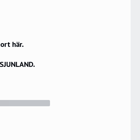
rt här.
VSJUNLAND.