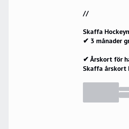
//
Skaffa Hockeyn
✔ 3 månader g
✔ Årskort för 
Skaffa årskort 