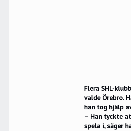
Flera SHL-klubb
valde Örebro. H
han tog hjälp a
– Han tyckte at
spela i, säger h