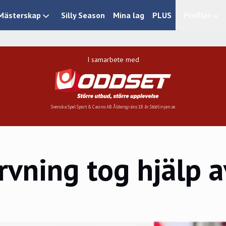
Mästerskap
Silly Season
Mina lag
PLUS
Profiler
I samarbete med
Svenska Spel Sport & Casino AB. Åldersgräns 18 år. Stödlinjen.se
rvning tog hjälp 