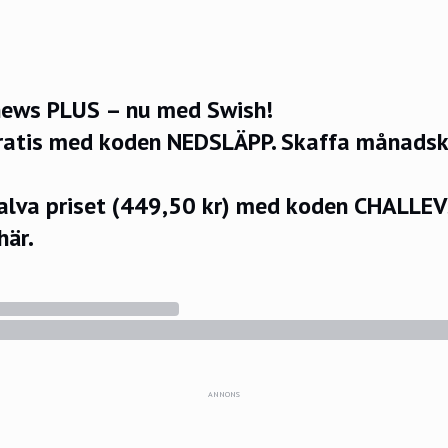
ews PLUS – nu med Swish!
ratis med koden NEDSLÄPP.
Skaffa månadsko
halva priset (449,50 kr) med koden CHALLE
här.
ANNONS